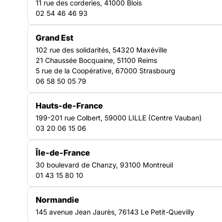
11 rue des corderies, 41000 Blois
travers ce travail la FAS souhaite améliorer l’identification des
02 54 46 46 93
typologies des
TRANSVERSE
Grand Est
102 rue des solidarités, 54320 Maxéville
21 Chaussée Bocquaine, 51100 Reims
5 rue de la Coopérative, 67000 Strasbourg
06 58 50 05 79
Hauts-de-France
199-201 rue Colbert, 59000 LILLE (Centre Vauban)
03 20 06 15 06
Île-de-France
30 boulevard de Chanzy, 93100 Montreuil
01 43 15 80 10
Normandie
A l’occasion du 25 novembre, Journée Internationale de
145 avenue Jean Jaurès, 76143 Le Petit-Quevilly
lutte contre les violences faites aux femmes, la FAS publie