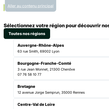
Panneau de gestion des cookies
Aller au contenu principal
Accueil
Sélectionnez votre région pour découvrir nos
Liste des ressources
Les Femmes et sans-abrisme, quelles réalités ?
Toutes nos régions
ENQUÊTE
|
25.11.2024
Auvergne-Rhône-Alpes
63 rue Smith, 69002 Lyon
Les Femmes et sans-
Bourgogne-Franche-Comté
abrisme, quelles réalités
3 rue Jean Monnet, 21300 Chenôve
07 76 58 10 77
?
Bretagne
12 avenue Jorge Semprun, 35000 Rennes
A l’occasion du 25 novembre, Journée Internationale de lutte
contre les violences faites aux femmes, la FAS publie les
résultats de son enquête « Femmes et sans abrisme – Volet 1 :
Centre-Val de Loire
le phénomène vu par les SIAO » à destination des SIAO. A