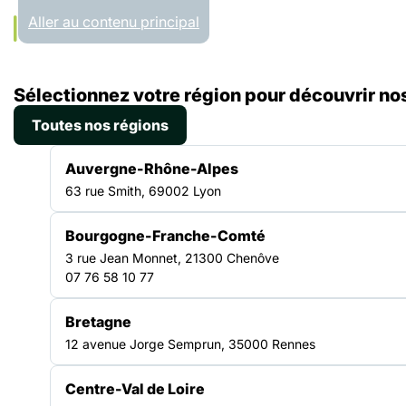
Panneau de gestion des cookies
Aller au contenu principal
Accueil
Sélectionnez votre région pour découvrir nos
Liste des ressources
Baromètre des enfants à la rue 2025
Toutes nos régions
BAROMÈTRE
Auvergne-Rhône-Alpes
|
10.09.2025
63 rue Smith, 69002 Lyon
Baromètre des enfants à
Bourgogne-Franche-Comté
la rue 2025
3 rue Jean Monnet, 21300 Chenôve
07 76 58 10 77
A quelques jours de la rentrée scolaire, dans la nuit du 18 au
Bretagne
19 août, de nombreuses familles sont restées sans solution
12 avenue Jorge Semprun, 35000 Rennes
d’hébergement après avoir appelé le 115. Cette situation,
insoutenable pour les familles comme pour celles et ceux qui
les accompagnent, témoigne d’un système à bout de
Centre-Val de Loire
souffle.Pour la septième fois, nos organisations publient