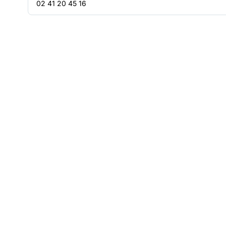
02 41 20 45 16
Télécharger le baromètre 2025
Format PDF - poids : 2.94 Mo
Télécharger la ressource
RESSOURCES