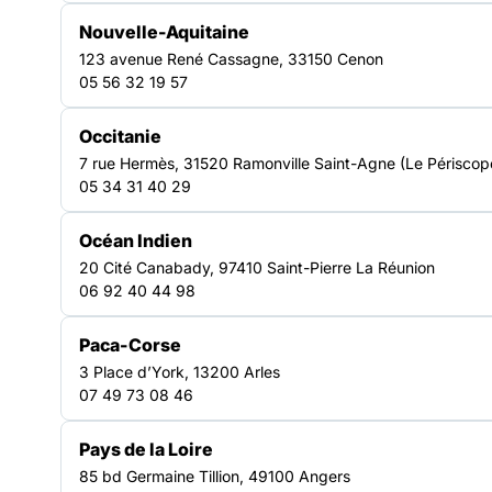
les accompagnent, témoigne d’un système à bout de souffle.
Pour la septième fois, nos organisations publient le baromètre
Nouvelle-Aquitaine
“Enfants à la rue” et constatent, une fois de
123 avenue René Cassagne, 33150 Cenon
plus, une hausse alarmante du nombre d’enfants sans abri.
05 56 32 19 57
Pour la septième fois, nous, acteurs de la défense des droits
Occitanie
de l’enfant et de la lutte contre l’exclusion, dénonçons
7 rue Hermès, 31520 Ramonville Saint-Agne (Le Périscop
l’insuffisance des politiques publiques. Mais les baromètres
05 34 31 40 29
se succèdent et les réponses se font attendre. Combien de
temps faudra-t-il encore pour que nos responsables
Océan Indien
politiques prennent enfin la pleine mesure de l’urgence et
mettent en œuvre des réponses durables et proportionnées à
20 Cité Canabady, 97410 Saint-Pierre La Réunion
l’ampleur de la crise que nous traversons depuis bien trop
06 92 40 44 98
d’années ?
Paca-Corse
3 Place d’York, 13200 Arles
07 49 73 08 46
Pays de la Loire
85 bd Germaine Tillion, 49100 Angers