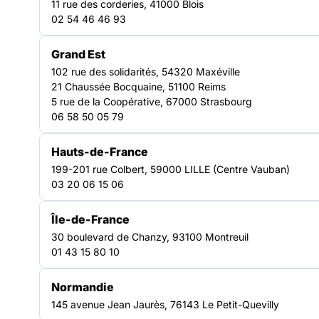
VEILLE SOCIALE, HÉBERGEMENT ET LOGEMENT
11 rue des corderies, 41000 Blois
02 54 46 46 93
Grand Est
102 rue des solidarités, 54320 Maxéville
21 Chaussée Bocquaine, 51100 Reims
5 rue de la Coopérative, 67000 Strasbourg
06 58 50 05 79
Hauts-de-France
199-201 rue Colbert, 59000 LILLE (Centre Vauban)
03 20 06 15 06
Île-de-France
30 boulevard de Chanzy, 93100 Montreuil
01 43 15 80 10
A quelques jours de la rentrée scolaire, dans la nuit du 18 au
19 août, de nombreuses familles sont restées sans solution
Normandie
d’hébergement après avoir appelé le 115. Cette situation,
145 avenue Jean Jaurès, 76143 Le Petit-Quevilly
insoutenable pour les familles comme pour celles et ceux qui