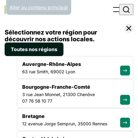
Panneau de gestion des cookies
Aller au contenu principal
Accueil
Sélectionnez votre région pour
Presse
ESPACE PRESSE
découvrir nos actions locales.
Toutes nos régions
Vous êtes journaliste ?
Auvergne-Rhône-Alpes
63 rue Smith, 69002 Lyon
Retrouvez ici les communiqués de presse de la FAS ainsi que
Bourgogne-Franche-Comté
les informations de notre service presse.
3 rue Jean Monnet, 21300 Chenôve
07 76 58 10 77
Bretagne
12 avenue Jorge Semprun, 35000 Rennes