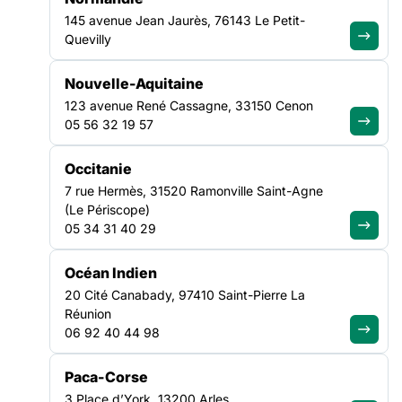
ligne du réchauffement
145 avenue Jean Jaurès, 76143 Le Petit-
climatique
Quevilly
Nouvelle-Aquitaine
Alors que la France traverse un nouvel épisode caniculaire,
la Fédération des acteurs de la solidarité (FAS) alerte sur la
123 avenue René Cassagne, 33150 Cenon
situation des personnes sans-abri et en situation de grande
05 56 32 19 57
précarité, particulièrement exposées aux conséquences
des fortes chaleurs et sur la dégradation des moyens des
Occitanie
associations pour agir.
7 rue Hermès, 31520 Ramonville Saint-Agne
(Le Périscope)
Lire le communiqué
05 34 31 40 29
Océan Indien
20 Cité Canabady, 97410 Saint-Pierre La
Réunion
06 92 40 44 98
NOUS CONTACTER
Paca-Corse
Pour toute demande de communiqués ou dossiers de presse,
3 Place d’York, 13200 Arles