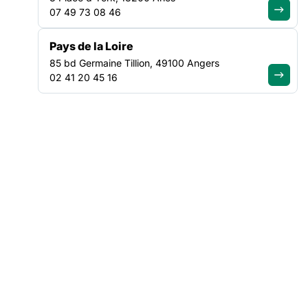
pour la réalisation d’un reportage, d’un article ou d’une
07 49 73 08 46
interview, merci de contacter
Charlotte Abello, Responsable
des relations publiques – 06 17 80 03 52
charlotte.abello@federationsolidarite.org
Pays de la Loire
Ouvrir dans un nouvel onglet
85 bd Germaine Tillion, 49100 Angers
02 41 20 45 16
NOS COMMUNIQUÉS DE PRESSE
Suivez le mouvement de la
solidarité
TRANSVERSE