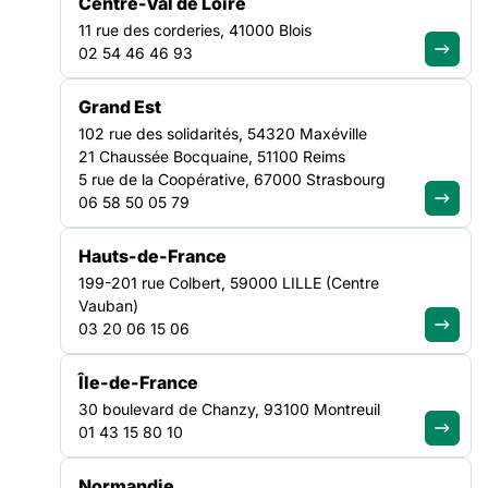
Centre-Val de Loire
11 rue des corderies, 41000 Blois
02 54 46 46 93
Grand Est
102 rue des solidarités, 54320 Maxéville
21 Chaussée Bocquaine, 51100 Reims
5 rue de la Coopérative, 67000 Strasbourg
06 58 50 05 79
Hauts-de-France
199-201 rue Colbert, 59000 LILLE (Centre
Vauban)
03 20 06 15 06
COMMUNIQUÉ DE PRESSE
Île-de-France
30 boulevard de Chanzy, 93100 Montreuil
01 43 15 80 10
Canicule : les personnes les
plus précaires en première
Normandie