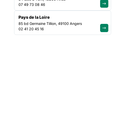
Nouvelle-
Emploi
07 49 73 08 46
Aquitaine
123 avenue René
Cassagne Lot 43 -
123 avenue René
Pays de la Loire
33150 Cenon
Cassagne Lot 43 -
85 bd Germaine Tillion, 49100 Angers
33150 Cenon
02 41 20 45 16
05 56 32 19 57
Nous
Nous
contacter
contacter
FOUASSIER
MARTIN
Aurélie
Baptiste
Assistante
Coordinateur
Administrative
Hébergement,
logement, Veille
123 avenue René
sociale, Asile
Cassagne Lot 43 -
123 avenue René
33150 Cenon
Cassagne Lot 43 -
33150 Cenon