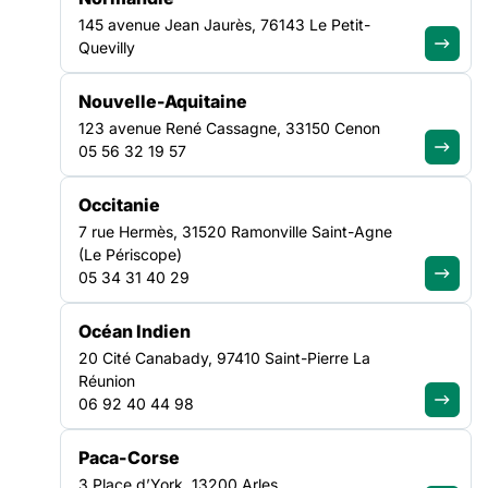
Nous
145 avenue Jean Jaurès, 76143 Le Petit-
contacter
Quevilly
Nouvelle-Aquitaine
123 avenue René Cassagne, 33150 Cenon
BROUARD
CHEVALIER
05 56 32 19 57
Anthony
Valentine
Délégué régional
Chargée de mission
Occitanie
Santé, Participation
123 avenue René
7 rue Hermès, 31520 Ramonville Saint-Agne
123 avenue René
Cassagne Lot 43 -
(Le Périscope)
Cassagne Lot 43 -
33150 Cenon
05 34 31 40 29
33150 Cenon
Nous
Nous
contacter
contacter
Océan Indien
20 Cité Canabady, 97410 Saint-Pierre La
Réunion
06 92 40 44 98
COUDROY
Fédération
Amandine
des acteurs de
Paca-Corse
la solidarité
Animatrice SEVE
3 Place d’York, 13200 Arles