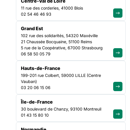
Centre-Val de Loire
11 rue des corderies, 41000 Blois
02 54 46 46 93
FILTRER PAR
Grand Est
102 rue des solidarités, 54320 Maxéville
Ouvrir les filtres
21 Chaussée Bocquaine, 51100 Reims
5 rue de la Coopérative, 67000 Strasbourg
Tous les contacts
(8)
06 58 50 05 79
Tout effacer
×
×
Nouvelle-Aquitaine
Hauts-de-France
199-201 rue Colbert, 59000 LILLE (Centre
Vauban)
BOUSSION
BRIOIT Hannaë
03 20 06 15 06
Marion
Chargée de
Formation
Chargée de mission
Île-de-France
Pépites
123 avenue René
30 boulevard de Chanzy, 93100 Montreuil
123 avenue René
Cassagne Lot 43 -
01 43 15 80 10
Cassagne Lot 43 -
33150 Cenon
33150 Cenon
Normandie