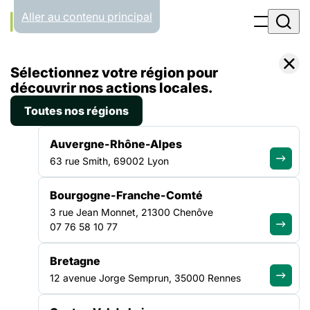
Panneau de gestion des cookies
Aller au contenu principal
Accueil
Sélectionnez votre région pour
Liste des contacts
découvrir nos actions locales.
Toutes nos régions
CONTACTS
Auvergne-Rhône-Alpes
63 rue Smith, 69002 Lyon
Contactez nos équipes
Bourgogne-Franche-Comté
au national ou en région
3 rue Jean Monnet, 21300 Chenôve
07 76 58 10 77
Trouvez votre interlocuteur par zone géographique ou
Bretagne
domaine d’expertise pour agir ensemble contre l’exclusion.
12 avenue Jorge Semprun, 35000 Rennes