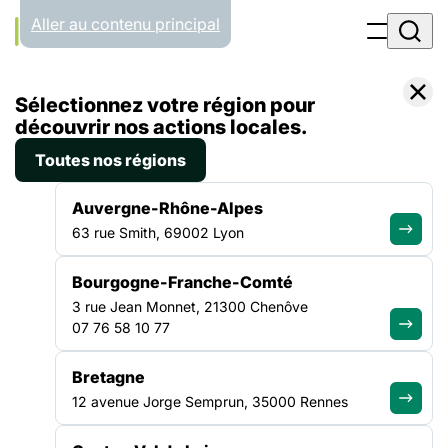
Panneau de gestion des cookies
Aller au contenu principal
Accueil
Sélectionnez votre région pour
Liste des actualités
[Tribune] Vacances pour tous, enjeu majeur de la sortie de crise par Dominique Ktorza et Florent Gueguen
découvrir nos actions locales.
Toutes nos régions
ACTUALITÉ
|
4 JUIN 2021
Auvergne-Rhône-Alpes
[Tribune] Vacances pour
63 rue Smith, 69002 Lyon
tous, enjeu majeur de la
Bourgogne-Franche-Comté
sortie de crise par Dominique
3 rue Jean Monnet, 21300 Chenôve
Ktorza et Florent Gueguen
07 76 58 10 77
Bretagne
Tribune publiée le 04/06/21 dans les ASH Les vacances
12 avenue Jorge Semprun, 35000 Rennes
doivent aussi être accessibles aux personnes précaires,
d’autant qu’elles favorisent une amélioration de leur