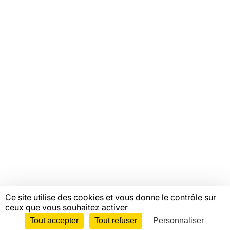
VOTRE ESPACE
Offres d'emploi
Catalogue de formations
Ressources
Mentions légales
Linkedin
Youtube
Instagram
Bluesky
Facebook
© Copyright FAS, 2026
Ce site utilise des cookies et vous donne le contrôle sur
ceux que vous souhaitez activer
Tout accepter
Tout refuser
Personnaliser