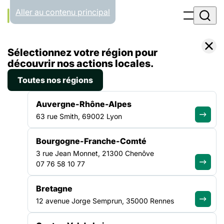
Panneau de gestion des cookies
Aller au contenu principal
Accueil
Sélectionnez votre région pour
Liste des actualités
Restitution de la journée régionale : Santé Mentale des personnes en situation de précarité
découvrir nos actions locales.
Toutes nos régions
ACTUALITÉ
|
12 JUILLET 2022
Auvergne-Rhône-Alpes
Restitution de la journée
63 rue Smith, 69002 Lyon
régionale : Santé Mentale des
Bourgogne-Franche-Comté
personnes en situation de
3 rue Jean Monnet, 21300 Chenôve
précarité
07 76 58 10 77
Bretagne
Le 9 décembre 2021, près de 100 professionnel.le.s des
12 avenue Jorge Semprun, 35000 Rennes
secteurs social, médico-social et sanitaire se sont réuni.e.s à
la Cité du Refuge, centre d’hébergement de la Fondation de