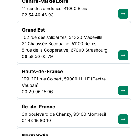
l’Armée du Salut, à l’occasion d’une journée régionale
Centre-Val de Loire
organisée par la Fédération des acteurs de la solidarité Ile-de-
11 rue des corderies, 41000 Blois
France sur la thématique « Santé Mentale et Précarité ».
SANTÉ
02 54 46 46 93
ÎLE-DE-FRANCE
Grand Est
102 rue des solidarités, 54320 Maxéville
Le 9 décembre 2021,
21 Chaussée Bocquaine, 51100 Reims
près de 100
5 rue de la Coopérative, 67000 Strasbourg
professionnel.le.s des
06 58 50 05 79
secteurs social, médico-
social et sanitaire se
sont réuni.e.s à la Cité
Hauts-de-France
du Refuge, centre
199-201 rue Colbert, 59000 LILLE (Centre
d’hébergement de la
Vauban)
Fondation de l’Armée du
03 20 06 15 06
Salut, à l’occasion d’une
journée régionale
Île-de-France
organisée par la
30 boulevard de Chanzy, 93100 Montreuil
Fédération des acteurs
01 43 15 80 10
de la solidarité Ile-de-
France sur la thématique
« Santé Mentale et
Normandie