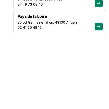
perspectives actuelles.
07 49 73 08 46
Lors de la seconde partie de la journée, les participant.e.s ont
Pays de la Loire
été amené.e.s à travailler ensemble au sein de trois ateliers :
85 bd Germaine Tillion, 49100 Angers
02 41 20 45 16
Un atelier sur les ressources en Santé Mentale avec la
participation du Céapsy -Centre de Ressources en Santé
Mentale en Ile-de-France ;
Un atelier sur le lien entre Santé Mentale, Addictions et
Lutte contre les exclusions avec la Participation de la
Fédération Addiction ;
Un atelier sur les évolutions possibles dans les centres
d’hébergement pour en faire des lieux favorables à la santé
mentale des personnes accompagnées, avec la
participation de la Mission Santé d’Emmaüs Solidarité.
Enfin, en clôture de cette journée, Messieurs Patrick Le Gall,
Directeur adjoint de la DRIHL et Luc Ginot, Directeur de la
Santé Publique à l’ARS Ile-de-France, sont intervenus pour
apporter le regard des services et agences de l’Etat sur la