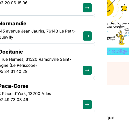
03 20 06 15 06
 des Structures
 SEVE Emploi tout au
Normandie
e. Cette journée
145 avenue Jean Jaurès, 76143 Le Petit-
 de réfléchir ensemble
Quevilly
 cadre ? ». Julie
Occitanie
7 rue Hermès, 31520 Ramonville Saint-
Agne (Le Périscope)
05 34 31 40 29
Paca-Corse
3 Place d’York, 13200 Arles
07 49 73 08 46
es Structures d’Insertion par l’Activité Économique
se sont retrouvées aux Sables-d’Olonne. Cette