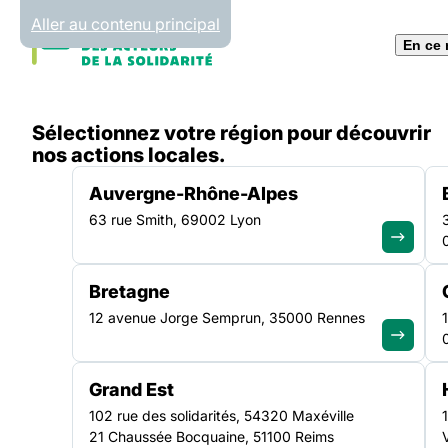
Panneau de gestion des cookies
Aller au contenu principal
En ce
Accueil
Sélectionnez votre région pour découvrir
Liste des actualités
Programme SEVE Emploi : ret
nos actions locales.
Auvergne-Rhône-Alpes
63 rue Smith, 69002 Lyon
ACTUALITÉ
|
14 OCTOBRE 2025
Bretagne
Programme SEVE Em
12 avenue Jorge Semprun, 35000 Rennes
retour sur la journ
Grand Est
régionale 2025
102 rue des solidarités, 54320 Maxéville
21 Chaussée Bocquaine, 51100 Reims