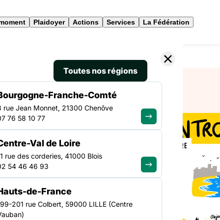
 moment
Plaidoyer
Actions
Services
La Fédération
our sur la journée régionale 2025
Toutes nos régions
Bourgogne-Franche-Comté
3 rue Jean Monnet, 21300 Chenôve
07 76 58 10 77
EMPLOI
Centre-Val de Loire
PAYS DE LA LOIRE
ploi :
11 rue des corderies, 41000 Blois
02 54 46 46 93
ée
Hauts-de-France
199-201 rue Colbert, 59000 LILLE (Centre
Vauban)