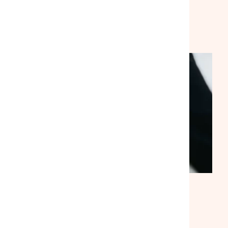
VEILLE SOCIALE, HÉBERGEMENT ET LOGEMENT
NATIONAL
ACTUALITÉ
|
30/07/2026
Suite à notre rencontre avec le
ministre du Logement, la
mobilisation se poursuit