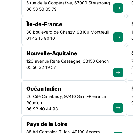
5 rue de la Coopérative, 67000 Strasbourg
06 58 50 05 79
Vendredi 19 septembre 2025, les équipes permanentes
d’Insertion par l’Activité Économique (SIAE) formées à
Île-de-France
long de l’année se sont retrouvées aux Sables-d’Olonn
30 boulevard de Chanzy, 93100 Montreuil
ensoleillée a été l’occasion pour les professionnel·les
01 43 15 80 10
sur la thématique : « Choisir son emploi, un privilège de
Nouvelle-Aquitaine
123 avenue René Cassagne, 33150 Cenon
05 56 32 19 57
Océan Indien
20 Cité Canabady, 97410 Saint-Pierre La
Réunion
06 92 40 44 98
Vendredi 19 septembre 2025, les équipes permanentes d
Pays de la Loire
(SIAE) formées à SEVE Emploi tout au long de l’année 
85 bd Germaine Tillion, 49100 Angers