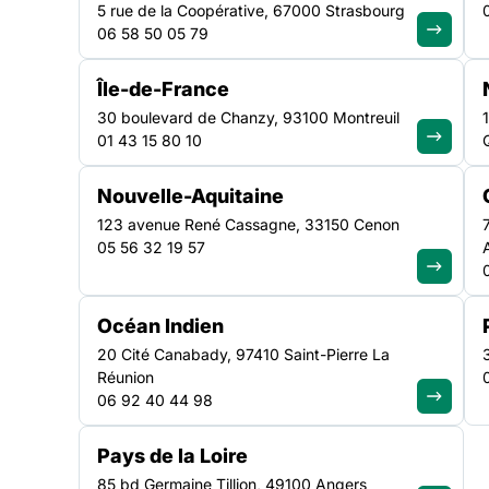
5 rue de la Coopérative, 67000 Strasbourg
06 58 50 05 79
Vous êtes une structure sociale ou culturelle ? Le ciné
formidable outil d’animation et de partage. Organiser 
Île-de-France
atelier est un excellent moyen de favoriser l’ouverture cul
30 boulevard de Chanzy, 93100 Montreuil
Pour préparer votre action, identifier des partenaires e
01 43 15 80 10
ressources disponibles sur votre territoire, le CNC (Ce
Nouvelle-Aquitaine
123 avenue René Cassagne, 33150 Cenon
05 56 32 19 57
Océan Indien
20 Cité Canabady, 97410 Saint-Pierre La
Vous êtes une structure sociale ou culturelle ?
Le ciném
Réunion
partage. Organiser
une projection
ou
un atelier
est un e
06 92 40 44 98
le lien social.
Pays de la Loire
Pour préparer votre action, identifier des partenaires 
85 bd Germaine Tillion, 49100 Angers