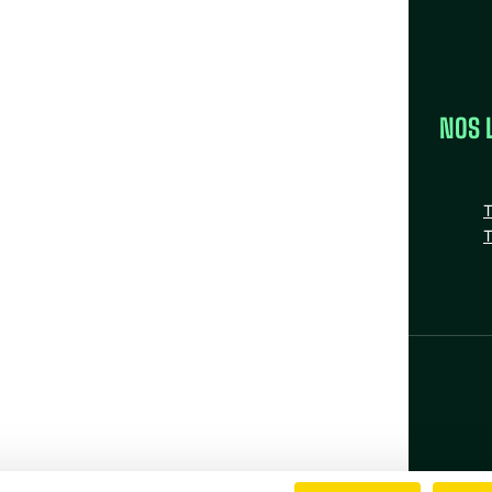
LA FÉDÉRATION
NOS 
la FAS
Nos missions
T
Nos Fédérations régionales
T
n
tube
nstagram
Bluesky
Facebook