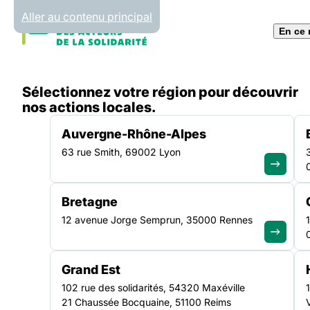
Panneau de gestion des cookies
Aller au contenu principal
En ce
Accueil
Sélectionnez votre région pour découvrir
Liste des actualités
Organiser une activité ciném
nos actions locales.
Auvergne-Rhône-Alpes
63 rue Smith, 69002 Lyon
ACTUALITÉ
|
12 FÉVRIER 2026
Bretagne
Organiser une activ
12 avenue Jorge Semprun, 35000 Rennes
cinéma dans son li
Grand Est
d’accueil
102 rue des solidarités, 54320 Maxéville
21 Chaussée Bocquaine, 51100 Reims