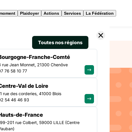
 moment
Plaidoyer
Actions
Services
La Fédération
a dans son lieu d’accueil
Toutes nos régions
Bourgogne-Franche-Comté
3 rue Jean Monnet, 21300 Chenôve
07 76 58 10 77
CULTURE
Centre-Val de Loire
NATIONAL
ité
11 rue des corderies, 41000 Blois
02 54 46 46 93
eu
Hauts-de-France
199-201 rue Colbert, 59000 LILLE (Centre
Vauban)