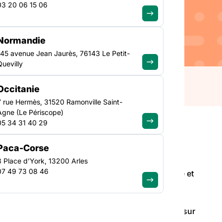
03 20 06 15 06
ma peut être un
une projection ou un
Normandie
turelle et le lien social.
145 avenue Jean Jaurès, 76143 Le Petit-
t vous renseigner sur les
Quevilly
ntre
Occitanie
7 rue Hermès, 31520 Ramonville Saint-
Agne (Le Périscope)
05 34 31 40 29
Paca-Corse
3 Place d’York, 13200 Arles
a peut être un formidable outil d’animation et de
07 49 73 08 46
xcellent moyen de favoriser l’ouverture culturelle et
et vous renseigner sur les ressources disponibles sur