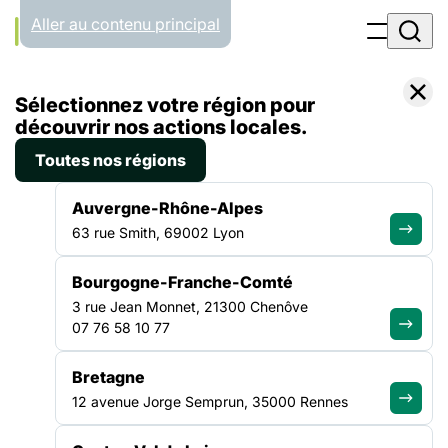
Panneau de gestion des cookies
Aller au contenu principal
Accueil
Sélectionnez votre région pour
Liste des actualités
Offres spéciales sur les valeurs fondamentales
découvrir nos actions locales.
Toutes nos régions
ACTUALITÉ
|
28 SEPTEMBRE 2023
Auvergne-Rhône-Alpes
Offres spéciales sur les
63 rue Smith, 69002 Lyon
valeurs fondamentales
Bourgogne-Franche-Comté
3 rue Jean Monnet, 21300 Chenôve
Aisha, 19 ans, a survécu en Libye et en mer Méditerranée. Ce
07 76 58 10 77
soir, elle devra survivre à la rue, en France. Xavier, 32 ans,
assistant social en centre d’hébergement, doit sélectionner
Bretagne
qui sera hébergé ou rejeté.
12 avenue Jorge Semprun, 35000 Rennes
OFFRES SPÉCIALES SUR LES VALEURS FONDAMENTALES