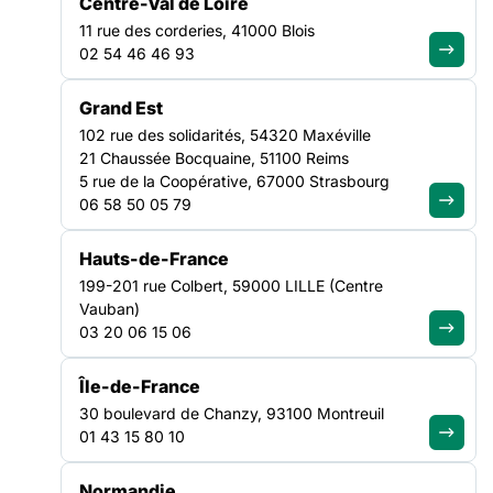
Centre-Val de Loire
OFFRES SPÉCIALES SUR LES VALEURS FONDAMENTALES
11 rue des corderies, 41000 Blois
02 54 46 46 93
Grand Est
102 rue des solidarités, 54320 Maxéville
21 Chaussée Bocquaine, 51100 Reims
5 rue de la Coopérative, 67000 Strasbourg
06 58 50 05 79
Hauts-de-France
199-201 rue Colbert, 59000 LILLE (Centre
Vauban)
Aisha, 19 ans, a survécu en Libye et en mer Méditerranée.
03 20 06 15 06
Ce soir, elle devra survivre à la rue, en France
.
Île-de-France
Xavier, 32 ans, assistant social en centre d’hébergement,
30 boulevard de Chanzy, 93100 Montreuil
doit sélectionner qui sera hébergé ou rejeté.
01 43 15 80 10
Normandie