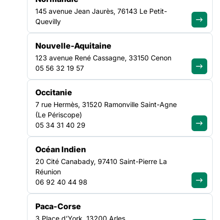
145 avenue Jean Jaurès, 76143 Le Petit-
Quevilly
NOS ACTUALITÉS
Nouvelle-Aquitaine
123 avenue René Cassagne, 33150 Cenon
05 56 32 19 57
Suivez le mouvement de la
solidarité
Occitanie
7 rue Hermès, 31520 Ramonville Saint-Agne
(Le Périscope)
05 34 31 40 29
VEILLE SOCIALE, HÉBERGEMENT ET LOGEMENT
Océan Indien
NATIONAL
20 Cité Canabady, 97410 Saint-Pierre La
Réunion
06 92 40 44 98
Paca-Corse
3 Place d’York, 13200 Arles