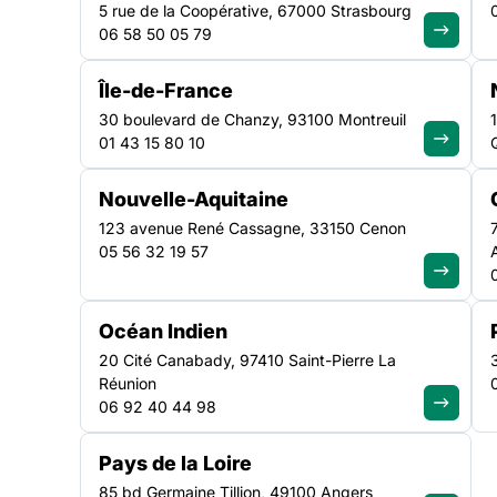
5 rue de la Coopérative, 67000 Strasbourg
06 58 50 05 79
La situation de confinement constituant un facteur ag
intrafamiliales, le Gouvernement a mis en place un kit
Île-de-France
sujet accessible via ce lien. « Ce kit de communication
30 boulevard de Chanzy, 93100 Montreuil
public met en exergue l’ensemble des dispositifs actifs
01 43 15 80 10
place par le Gouvernement ainsi que
Nouvelle-Aquitaine
123 avenue René Cassagne, 33150 Cenon
05 56 32 19 57
Océan Indien
20 Cité Canabady, 97410 Saint-Pierre La
La situation de confinement constituant un facteur aggr
Réunion
Gouvernement a mis en place un kit de communication 
06 92 40 44 98
« Ce kit de communication à destination du grand publi
Pays de la Loire
opérationnels mis en place par le Gouvernement ainsi 
85 bd Germaine Tillion, 49100 Angers