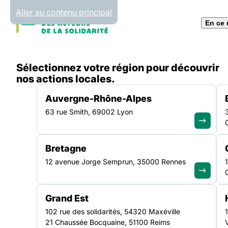
Panneau de gestion des cookies
Aller au contenu principal
En ce
Accueil
Sélectionnez votre région pour découvrir
Liste des actualités
Nouveau kit Protection des 
nos actions locales.
Auvergne-Rhône-Alpes
63 rue Smith, 69002 Lyon
ACTUALITÉ
|
17 NOVEMBRE 2020
Bretagne
Nouveau kit Protec
12 avenue Jorge Semprun, 35000 Rennes
femmes victimes d
Grand Est
violences
102 rue des solidarités, 54320 Maxéville
21 Chaussée Bocquaine, 51100 Reims