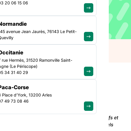
03 20 06 15 06
gravant des violences
 de communication sur ce
Normandie
 à destination du grand
145 avenue Jean Jaurès, 76143 Le Petit-
 et opérationnels mis en
Quevilly
Occitanie
7 rue Hermès, 31520 Ramonville Saint-
Agne (Le Périscope)
05 34 31 40 29
Paca-Corse
3 Place d’York, 13200 Arles
avant des violences intrafamiliales, le
07 49 73 08 46
sur ce sujet accessible
via ce lien
.
c met en exergue l’ensemble des dispositifs actifs et
que par les associations. Doté de plusieurs visuels