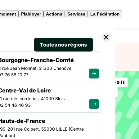
 moment
Plaidoyer
Actions
Services
La Fédération
femmes victimes de violences
Toutes nos régions
Bourgogne-Franche-Comté
3 rue Jean Monnet, 21300 Chenôve
07 76 58 10 77
ÉGALITÉ & DIVERSITÉ
Centre-Val de Loire
ÎLE-DE-FRANCE
tion des
11 rue des corderies, 41000 Blois
02 54 46 46 93
e
Hauts-de-France
199-201 rue Colbert, 59000 LILLE (Centre
Vauban)