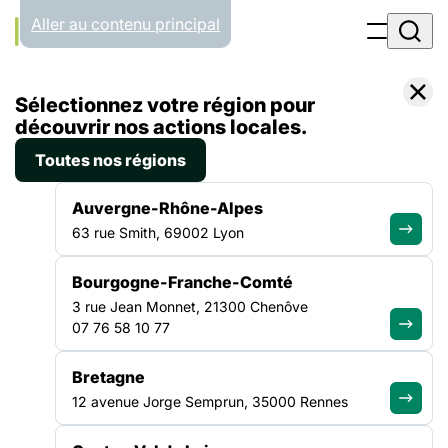
Panneau de gestion des cookies
Aller au contenu principal
Accueil
Sélectionnez votre région pour
Liste des actualités
Monuments solidaires : une semaine d’actions gratuites pour renforcer les liens entre culture et solidarité
découvrir nos actions locales.
Toutes nos régions
ACTUALITÉ
|
17 FÉVRIER 2026
Auvergne-Rhône-Alpes
Monuments solidaires : une
63 rue Smith, 69002 Lyon
semaine d’actions gratuites
Bourgogne-Franche-Comté
pour renforcer les liens entre
3 rue Jean Monnet, 21300 Chenôve
culture et solidarité
07 76 58 10 77
Bretagne
Du 23 au 29 mars prochains, le Centre des monuments
12 avenue Jorge Semprun, 35000 Rennes
nationaux (CMN), qui rassemble des lieux de patrimoine
partout en France, organise une nouvelle édition de son