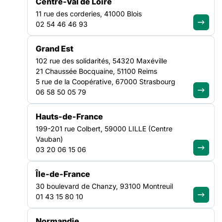
opération « Monuments solidaires », une initiative dédiée à la
Centre-Val de Loire
valorisation des actions menées en partenariat avec les
11 rue des corderies, 41000 Blois
acteur·ices du champ social, médico-social, sanitaire,
CULTURE
02 54 46 46 93
judiciaire et de l’éducation
NATIONAL
Grand Est
102 rue des solidarités, 54320 Maxéville
21 Chaussée Bocquaine, 51100 Reims
5 rue de la Coopérative, 67000 Strasbourg
06 58 50 05 79
Hauts-de-France
199-201 rue Colbert, 59000 LILLE (Centre
Vauban)
03 20 06 15 06
Île-de-France
30 boulevard de Chanzy, 93100 Montreuil
01 43 15 80 10
Normandie