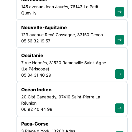
145 avenue Jean Jaurès, 76143 Le Petit-
Quevilly
Nouvelle-Aquitaine
123 avenue René Cassagne, 33150 Cenon
05 56 32 19 57
Occitanie
7 rue Hermès, 31520 Ramonville Saint-Agne
(Le Périscope)
Du
23 au 29
05 34 31 40 29
mars
prochains,
le Centre des
monuments
Océan Indien
nationaux
20 Cité Canabady, 97410 Saint-Pierre La
(CMN
), qui
Réunion
rassemble des
06 92 40 44 98
lieux de
patrimoine
Paca-Corse
partout en
3 Place d’York, 13200 Arles