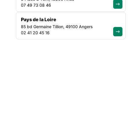
France, organise
07 49 73 08 46
une nouvelle
édition de son
opération «
Pays de la Loire
Monuments
85 bd Germaine Tillion, 49100 Angers
solidaires »
,
02 41 20 45 16
une initiative
dédiée à la
valorisation des
actions menées
en partenariat avec les acteur·ices du champ social, médico-
social, sanitaire, judiciaire et de l’éducation populaire.
À travers cette semaine nationale,
le CMN réaffirme son
engagement en faveur d’un accès élargi au patrimoine et à
la culture pour tous·tes
, en particulier les personnes en
situation de précarité.
Une programmation gratuite et ouverte
aux partenaires