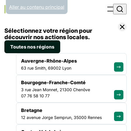
Panneau de gestion des cookies
Aller au contenu principal
Accueil
Sélectionnez votre région pour
Liste des actualités
Les adhérents vigilants à la déclinaison de la réforme de l’hébergement d’urgence dans les territoires ligériens
découvrir nos actions locales.
Toutes nos régions
ACTUALITÉ
|
14 DÉCEMBRE 2021
Auvergne-Rhône-Alpes
Les adhérents vigilants à la
63 rue Smith, 69002 Lyon
déclinaison de la réforme de
Bourgogne-Franche-Comté
l’hébergement d’urgence
3 rue Jean Monnet, 21300 Chenôve
dans les territoires ligériens
07 76 58 10 77
Bretagne
L’instruction du 26 mai 2021 relative au pilotage du parc
12 avenue Jorge Semprun, 35000 Rennes
d’hébergement et pour la mise en œuvre du logement d’abord
prévoit une campagne de programmation pluriannuelle et