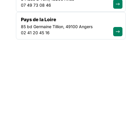
07 49 73 08 46
Pays de la Loire
NOS ACTUALITÉS
85 bd Germaine Tillion, 49100 Angers
02 41 20 45 16
Suivez le mouvement de la
solidarité
VEILLE SOCIALE, HÉBERGEMENT ET LOGEMENT
NATIONAL