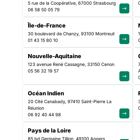
5 rue de la Coopérative, 67000 Strasbourg
06 58 50 05 79
La crise sanitaire ayant eu raison de la programmation i
des pensions de familles en 2020, celle-ci a pu enfin s
Île-de-France
octobre 2021. L’occasion de mettre en lumière les résid
30 boulevard de Chanzy, 93100 Montreuil
ces logements adaptés aux personnes en recherche de 
01 43 15 80 10
d’ouverture sur
Nouvelle-Aquitaine
123 avenue René Cassagne, 33150 Cenon
05 56 32 19 57
Océan Indien
20 Cité Canabady, 97410 Saint-Pierre La
La crise sanitaire ayant eu raison de la programmation 
Réunion
2020, celle-ci a pu enfin se dérouler du 04 au 10 octob
06 92 40 44 98
L’occasion de mettre en lumière les résidents et les 
Pays de la Loire
recherche de lien social et d’ouverture sur leur quartier
85 bd Germaine Tillion, 49100 Angers