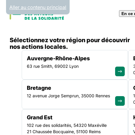
Panneau de gestion des cookies
Aller au contenu principal
En ce
Accueil
Sélectionnez votre région pour découvrir
Liste des actualités
La semaine nationale des pen
nos actions locales.
Auvergne-Rhône-Alpes
63 rue Smith, 69002 Lyon
ACTUALITÉ
|
19 OCTOBRE 2021
Bretagne
La semaine nationa
12 avenue Jorge Semprun, 35000 Rennes
pensions de famill
Grand Est
Pays de la Loire
102 rue des solidarités, 54320 Maxéville
21 Chaussée Bocquaine, 51100 Reims