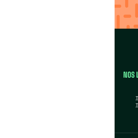
avec nos Fédérations
Trouver ma région
LA FÉDÉRATION
NOS 
la FAS
Nos missions
T
Nos Fédérations régionales
T