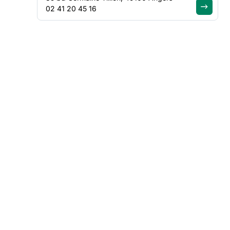
02 41 20 45 16
De nombreux événements (portes ouvertes, expositions
des pensions de familles animée par le SIAO,….), ont m
de familles dans les cinq départements ligériens.
Les membres du groupe régional présents pour la prépa
château du Plessis-Macé pour l’accueil et cette bouffé