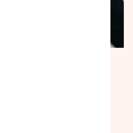
ACTUALITÉ
|
30/07/2026
Suite à notre rencontre avec le
ministre du Logement, la
mobilisation se poursuit
Lire l'article
Toutes nos actualités