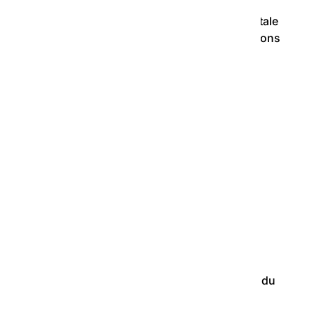
 artistiques, soirées débat, journée départementale
obilisé résidents, hôtes et responsables de pensions
ration de la semaine nationale. Merci à l’équipe du
e d’oxygène !