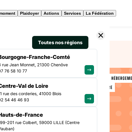
 moment
Plaidoyer
Actions
Services
La Fédération
sions de familles en Pays de la Loire
Toutes nos régions
Bourgogne-Franche-Comté
3 rue Jean Monnet, 21300 Chenôve
07 76 58 10 77
VEILLE SOCIALE, HÉBERGEM
Centre-Val de Loire
PAYS DE LA LOIRE
le des
11 rue des corderies, 41000 Blois
02 54 46 46 93
es en
Hauts-de-France
199-201 rue Colbert, 59000 LILLE (Centre
Vauban)