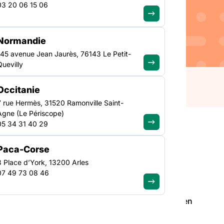
03 20 06 15 06
nitiale de la semaine
e dérouler du 04 au 10
Normandie
ents et les missions de
145 avenue Jean Jaurès, 76143 Le Petit-
lien social et
Quevilly
Occitanie
7 rue Hermès, 31520 Ramonville Saint-
Agne (Le Périscope)
05 34 31 40 29
Paca-Corse
3 Place d’York, 13200 Arles
initiale de la semaine des pensions de familles en
07 49 73 08 46
re 2021.
missions de ces logements adaptés aux personnes en
.