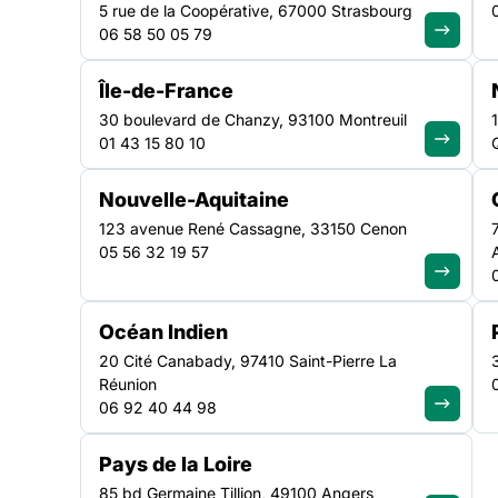
cœur des solutions
5 rue de la Coopérative, 67000 Strasbourg
06 58 50 05 79
Île-de-France
À l’occasion de la Journée mondiale du travail social l
30 boulevard de Chanzy, 93100 Montreuil
vous invite à découvrir une vidéo réalisée à partir des
01 43 15 80 10
plateau ASH lors des Journées du travail social, les 2
Cette année, le thème met en lumière la solidarité inte
Nouvelle-Aquitaine
123 avenue René Cassagne, 33150 Cenon
05 56 32 19 57
Océan Indien
20 Cité Canabady, 97410 Saint-Pierre La
Réunion
06 92 40 44 98
À l’occasion de la Journée mondiale du travail social l
vidéo réalisée à partir des interviews menées sur le pla
Pays de la Loire
25 septembre 2024.
85 bd Germaine Tillion, 49100 Angers