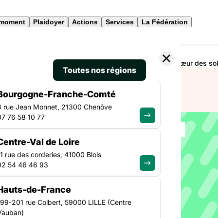
 moment
Plaidoyer
Actions
Services
La Fédération
ocial – vidéo “Le travail social, au cœur des liens, au cœur des so
Toutes nos régions
Bourgogne-Franche-Comté
3 rue Jean Monnet, 21300 Chenôve
07 76 58 10 77
TRAVAIL SOCIAL
Centre-Val de Loire
NATIONAL
u travail
11 rue des corderies, 41000 Blois
02 54 46 46 93
ravail
Hauts-de-France
liens, au
199-201 rue Colbert, 59000 LILLE (Centre
Vauban)