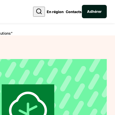
Adhérer
En région
Contacts
lutions”