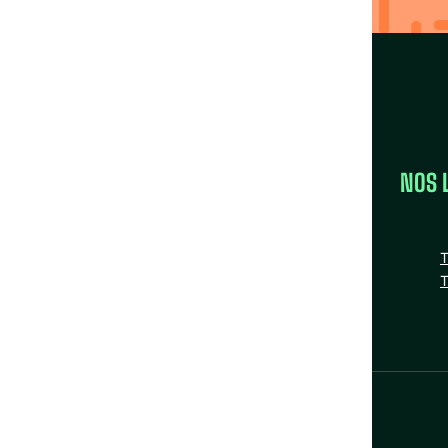
LA FÉDÉRATION
NOS 
la FAS
Nos missions
T
Nos Fédérations régionales
T