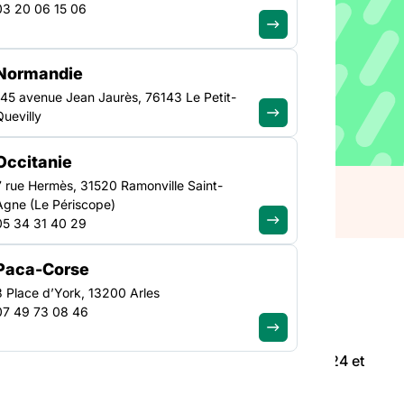
”
03 20 06 15 06
Normandie
e 18 mars 2025, la FAS
145 avenue Jean Jaurès, 76143 Le Petit-
 interviews menées sur le
Quevilly
4 et 25 septembre 2024.
rgénérationnelle pour un
Occitanie
7 rue Hermès, 31520 Ramonville Saint-
Agne (Le Périscope)
05 34 31 40 29
Paca-Corse
3 Place d’York, 13200 Arles
07 49 73 08 46
e 18 mars 2025, la FAS vous invite à découvrir une
teau ASH lors des Journées du travail social, les 24 et