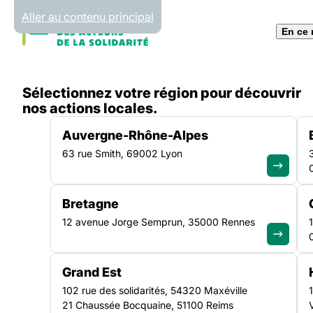
Panneau de gestion des cookies
Aller au contenu principal
En ce
Accueil
Sélectionnez votre région pour découvrir
Liste des actualités
Journée mondiale du travail s
nos actions locales.
Auvergne-Rhône-Alpes
63 rue Smith, 69002 Lyon
ACTUALITÉ
|
18 MARS 2025
Bretagne
Journée mondiale d
12 avenue Jorge Semprun, 35000 Rennes
social – vidéo “Le t
Grand Est
social, au cœur des 
102 rue des solidarités, 54320 Maxéville
21 Chaussée Bocquaine, 51100 Reims