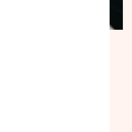
ACTUALITÉ
|
30/07/2026
Suite à notre rencontre avec le
ministre du Logement, la
mobilisation se poursuit
Lire l'article
Toutes nos actualités