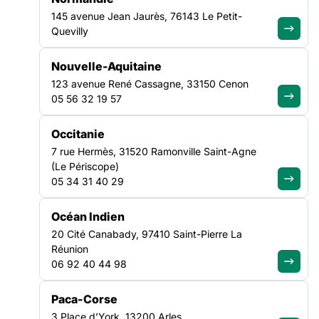
Le livret est à retrouver
en PDF
et ici :
https://www.flipsnack.com/santeplurielle/ma-sant-en-
145 avenue Jean Jaurès, 76143 Le Petit-
confinement.html
Quevilly
Nouvelle-Aquitaine
123 avenue René Cassagne, 33150 Cenon
05 56 32 19 57
NOS ACTUALITÉS
Occitanie
7 rue Hermès, 31520 Ramonville Saint-Agne
(Le Périscope)
Suivez le mouvement de la
05 34 31 40 29
solidarité
Océan Indien
20 Cité Canabady, 97410 Saint-Pierre La
Réunion
06 92 40 44 98
VEILLE SOCIALE, HÉBERGEMENT ET LOGEMENT
Paca-Corse
NATIONAL
3 Place d’York, 13200 Arles