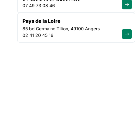
07 49 73 08 46
Pays de la Loire
85 bd Germaine Tillion, 49100 Angers
02 41 20 45 16
ACTUALITÉ
|
30/07/2026
Canicule : Soliguide renforce
l’information d’urgence pour mieux
orienter les personnes en situation
de précarité
Lire l'article
VEILLE SOCIALE, HÉBERGEMENT ET LOGEMENT
NATIONAL