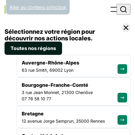
Panneau de gestion des cookies
Aller au contenu principal
Accueil
Sélectionnez votre région pour
Liste des actualités
Guide Santé Plurielle « Ma santé en confinement »
découvrir nos actions locales.
Toutes nos régions
ACTUALITÉ
|
20 AVRIL 2020
Auvergne-Rhône-Alpes
Guide Santé Plurielle « Ma
63 rue Smith, 69002 Lyon
santé en confinement »
Bourgogne-Franche-Comté
3 rue Jean Monnet, 21300 Chenôve
En cette période de crise sanitaire, le réseau Santé Plurielle
07 76 58 10 77
maintient sa mobilisation auprès des femmes en situation de
précarité et des professionnel.les qui les accompagnent. Pour
Bretagne
faciliter les démarches relatives à la santé des femmes
12 avenue Jorge Semprun, 35000 Rennes
accueillies dans vos structures, Santé Plurielle propose ce
petit guide de ressources et initiatives solidaires et gratuites
SANTÉ
en Ile