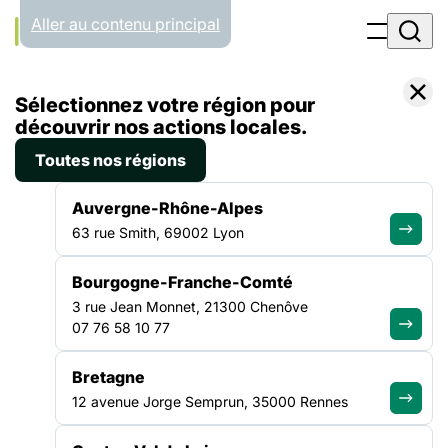
Panneau de gestion des cookies
Aller au contenu principal
Accueil
Sélectionnez votre région pour
Liste des actualités
Enquête Sans Domicile INSEE – lancement de la phase 2
découvrir nos actions locales.
Toutes nos régions
ACTUALITÉ
|
31 OCTOBRE 2024
Auvergne-Rhône-Alpes
Enquête Sans Domicile
63 rue Smith, 69002 Lyon
INSEE – lancement de la
Bourgogne-Franche-Comté
phase 2
3 rue Jean Monnet, 21300 Chenôve
07 76 58 10 77
Avec un taux de réponse de près de 95 %, la première étape
de l’enquête à destination des structures d’aides menée au
Bretagne
printemps a été un franc succès ! L’INSEE et la FAS vous
12 avenue Jorge Semprun, 35000 Rennes
remercient pour votre mobilisation massive pour cette étape
essentielle au bon déroulement de l’enquête qui permettra de