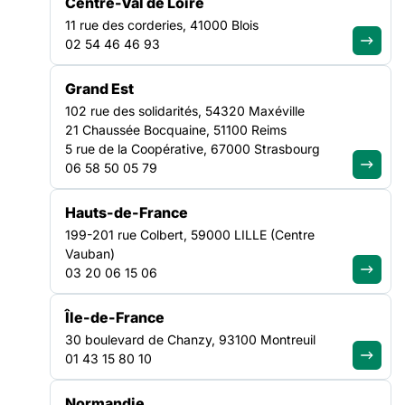
Centre-Val de Loire
PROFAIR « Professionnalisation, Réseau,
EMPLOI
11 rue des corderies, 41000 Blois
ÎLE-DE-FRANCE
02 54 46 46 93
Grand Est
102 rue des solidarités, 54320 Maxéville
21 Chaussée Bocquaine, 51100 Reims
5 rue de la Coopérative, 67000 Strasbourg
06 58 50 05 79
La Fédération des acteurs de la solidarité Ile-de-France a reçu
le soutien de la DIAIR (Délégation Interministérielle à l’Accueil
Hauts-de-France
et à l’Intégration des Réfugiés) et du Ministère de l’Intérieur
par le biais de la DIAN (Direction de l’Intégration et de l’Accès
199-201 rue Colbert, 59000 LILLE (Centre
à la Nationalité) pour mettre en œuvre et coordonner le projet
Vauban)
PROFAIR « Professionnalisation, Réseau, Outillage et
03 20 06 15 06
Formation des Acteurs de l’Intégration des Réfugiés ». En Ile-
de-France, les actions mises en œuvre dans le cadre du
Île-de-France
projet reçoivent également le soutien de la DRIEETS.
30 boulevard de Chanzy, 93100 Montreuil
01 43 15 80 10
PROFAIR c’est quoi ?
Normandie