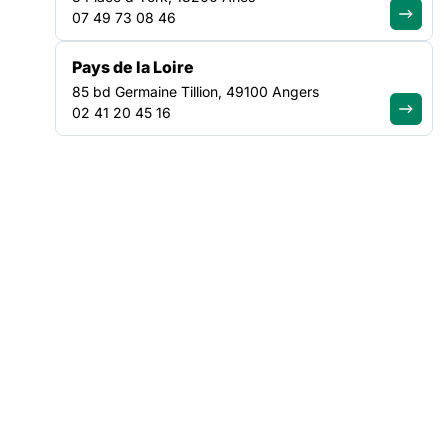
structures d’insertion par l’activité économique.
07 49 73 08 46
Les actions du projet PROFAIR en Ile-de-France :
Pays de la Loire
85 bd Germaine Tillion, 49100 Angers
En Ile-de-France, sera publié dans le cadre du projet PROFAIR
02 41 20 45 16
un guide à destination des SIAE autour de l’accompagnement
du parcours professionnel des personnes primo-arrivantes et
bénéficiaires d’une protection internationale sera élaboré. Ce
guide sera ensuite essaimé sur l’ensemble des régions
participantes au projet.
Des temps d’information collective à destination
prioritairement des SIAE sur l’accompagnement des
personnes BPI seront également organisés ainsi qu’une
journée régionale d’échange de pratique et de réflexion le 21
octobre 2021.
Fiche de présentation :
Fiche présentation PROFAIR