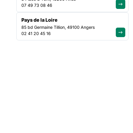
07 49 73 08 46
Pays de la Loire
85 bd Germaine Tillion, 49100 Angers
02 41 20 45 16
6 structures des Pays de la Loire des champs de
l’hébergement, du logement et de l’insertion par l’activité
économique ont répondu à notre appel à mobilisation. Après
une journée de lancement en octobre 2024, place aux temps