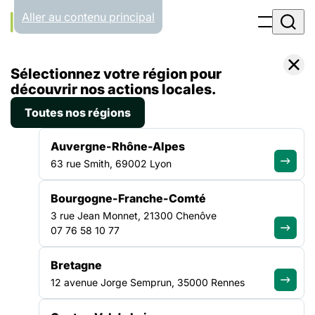
Panneau de gestion des cookies
Aller au contenu principal
Accueil
Sélectionnez votre région pour
Liste des actualités
Découvrez les 6 structures des Pays de la Loire qui expérimentent la mise en place d’une transition écologique juste !
découvrir nos actions locales.
Toutes nos régions
ACTUALITÉ
|
4 MARS 2025
Auvergne-Rhône-Alpes
Découvrez les 6 structures
63 rue Smith, 69002 Lyon
des Pays de la Loire qui
Bourgogne-Franche-Comté
expérimentent la mise en
3 rue Jean Monnet, 21300 Chenôve
place d’une transition
07 76 58 10 77
écologique juste !
Bretagne
12 avenue Jorge Semprun, 35000 Rennes
L’expérimentation lancée fin 2024 se poursuit pour les
structures qui ont candidaté au projet porté par la FAS,