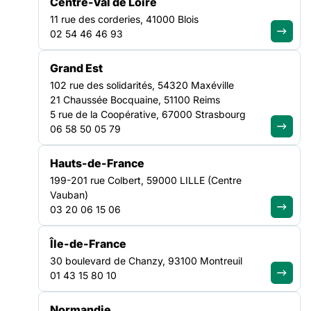
Centre-Val de Loire
l’ADEME et le Pacte des solidarités en Pays de la Loire. 6
11 rue des corderies, 41000 Blois
structures des Pays de la Loire des champs de
02 54 46 46 93
l’hébergement, du logement et de l’insertion par l’activité
économique ont répondu à notre appel à mobilisation.
TRANSITION ÉCOLOGIQUE
Grand Est
NATIONAL
102 rue des solidarités, 54320 Maxéville
21 Chaussée Bocquaine, 51100 Reims
5 rue de la Coopérative, 67000 Strasbourg
06 58 50 05 79
Hauts-de-France
199-201 rue Colbert, 59000 LILLE (Centre
Vauban)
03 20 06 15 06
Île-de-France
30 boulevard de Chanzy, 93100 Montreuil
01 43 15 80 10
Normandie