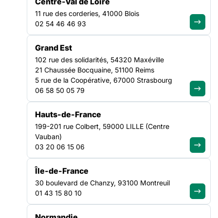
Centre-Val de Loire
11 rue des corderies, 41000 Blois
Télécharger la lettre d’informations du 15 avril 2020 au
02 54 46 46 93
format html
Grand Est
Téléchargez la lettre d’informations du 15 avril 2020 au
102 rue des solidarités, 54320 Maxéville
format pdf
21 Chaussée Bocquaine, 51100 Reims
5 rue de la Coopérative, 67000 Strasbourg
06 58 50 05 79
Hauts-de-France
NOS ACTUALITÉS
199-201 rue Colbert, 59000 LILLE (Centre
Vauban)
03 20 06 15 06
Suivez le mouvement de la
Île-de-France
solidarité
30 boulevard de Chanzy, 93100 Montreuil
01 43 15 80 10
Normandie