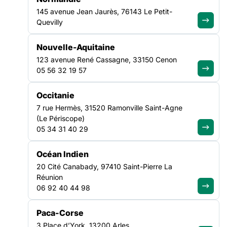
145 avenue Jean Jaurès, 76143 Le Petit-
VEILLE SOCIALE, HÉBERGEMENT ET LOGEMENT
Quevilly
NATIONAL
Nouvelle-Aquitaine
123 avenue René Cassagne, 33150 Cenon
05 56 32 19 57
Occitanie
7 rue Hermès, 31520 Ramonville Saint-Agne
(Le Périscope)
05 34 31 40 29
ACTUALITÉ
|
30/07/2026
Canicule : Soliguide renforce
Océan Indien
l’information d’urgence pour mieux
20 Cité Canabady, 97410 Saint-Pierre La
orienter les personnes en situation
Réunion
de précarité
06 92 40 44 98
Lire l'article
Paca-Corse
3 Place d’York, 13200 Arles