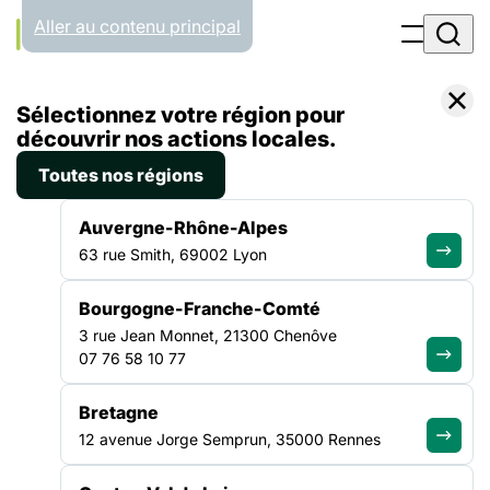
Panneau de gestion des cookies
Aller au contenu principal
Accueil
Sélectionnez votre région pour
Liste des actualités
Covid-19_Lettre d’infos du 15 avril 2020
découvrir nos actions locales.
Toutes nos régions
ACTUALITÉ
|
15 AVRIL 2020
Auvergne-Rhône-Alpes
Covid-19_Lettre d’infos du 15
63 rue Smith, 69002 Lyon
avril 2020
Bourgogne-Franche-Comté
3 rue Jean Monnet, 21300 Chenôve
Télécharger la lettre d’informations du 15 avril 2020 au format
07 76 58 10 77
html Téléchargez la lettre d’informations du 15 avril 2020 au
format pdf
Bretagne
12 avenue Jorge Semprun, 35000 Rennes
COVID-19_LETTRE D’INFOS DU 15 AVRIL 2020
COVID-19_LETTRE D’INFOS DU 15 AVRIL 2020