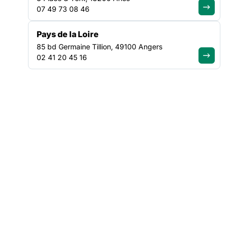
07 49 73 08 46
VEILLE SOCIALE, HÉBERGEMENT ET LOGEMENT
Pays de la Loire
NATIONAL
85 bd Germaine Tillion, 49100 Angers
02 41 20 45 16
ACTUALITÉ
|
30/07/2026
Suite à notre rencontre avec le
ministre du Logement, la
mobilisation se poursuit
Lire l'article