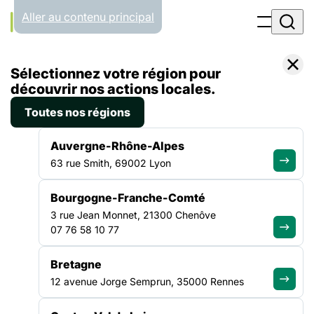
Panneau de gestion des cookies
Aller au contenu principal
Accueil
Sélectionnez votre région pour
Liste des actualités
Covid-19 : La vaccination ouverte aux personnes en situation de précarité et aux professionnels du secteur de l’hébergement
découvrir nos actions locales.
Toutes nos régions
ACTUALITÉ
|
26 MAI 2021
Auvergne-Rhône-Alpes
Covid-19 : La vaccination
63 rue Smith, 69002 Lyon
ouverte aux personnes en
Bourgogne-Franche-Comté
situation de précarité et aux
3 rue Jean Monnet, 21300 Chenôve
professionnels du secteur de
07 76 58 10 77
l’hébergement
Bretagne
12 avenue Jorge Semprun, 35000 Rennes
La campagne vaccinale auprès des personnes en situation de
grande précarité et des professionnels qui les accompagnent