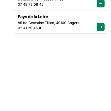
commun tel que définies sur le site du ministère des
07 49 73 08 46
solidarités et de la santé (
https://solidarites-
sante.gouv.fr/grands-dossiers/vaccin-covid-19/publics-
Pays de la Loire
prioritaires-vaccin-covid-19
).
85 bd Germaine Tillion, 49100 Angers
02 41 20 45 16
Ressources :
Covid-19- Organisation vaccination personnes en
situation de grande précarité-23.05.202176
Vous pouvez également accéder en suivant les liens ci-
dessous à :
une
vidéo courte
sur la vaccination à destination de vos
publics ;
un
diaporama
pour sensibiliser vos publics à la vaccination.