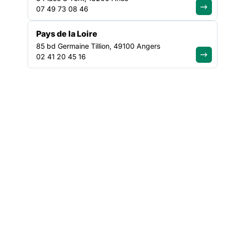
07 49 73 08 46
Pays de la Loire
VEILLE SOCIALE, HÉBERGEMENT ET LOGEMENT
85 bd Germaine Tillion, 49100 Angers
NATIONAL
02 41 20 45 16
ACTUALITÉ
|
30/07/2026
Canicule : Soliguide renforce
l’information d’urgence pour mieux
orienter les personnes en situation
de précarité
Lire l'article