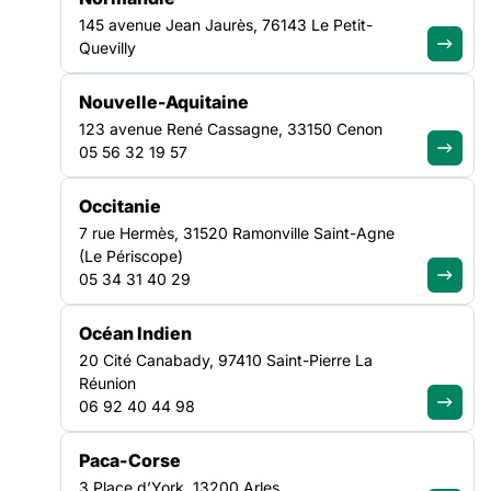
145 avenue Jean Jaurès, 76143 Le Petit-
Quevilly
Nouvelle-Aquitaine
123 avenue René Cassagne, 33150 Cenon
05 56 32 19 57
Occitanie
7 rue Hermès, 31520 Ramonville Saint-Agne
(Le Périscope)
05 34 31 40 29
NOS ACTUALITÉS
Océan Indien
20 Cité Canabady, 97410 Saint-Pierre La
Réunion
Suivez le mouvement de la
06 92 40 44 98
solidarité
Paca-Corse
3 Place d’York, 13200 Arles