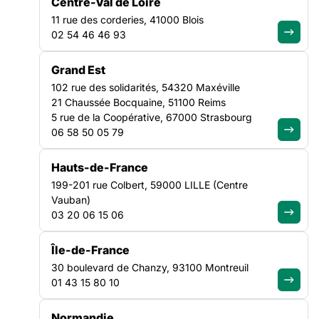
Centre-Val de Loire
(ophtalmologues et orthoptistes) car un annuaire proposé par
CARTOGRAPHIE RÉALISÉE POUR LE PROJET ” COUP D’ŒIL SUR LES INVISIBLES”.
11 rue des corderies, 41000 Blois
l’assurance maladie
NOUVELLE-AQUITAINE
02 54 46 46 93
Un des objectifs de ce projet était de créer une cartographie
Grand Est
recensant les
structures et actions du territoire
de la
102 rue des solidarités, 54320 Maxéville
Nouvelle-Aquitaine ressources en
santé visuelle
liées à un
21 Chaussée Bocquaine, 51100 Reims
handicap visuel ou pas.
5 rue de la Coopérative, 67000 Strasbourg
Cette cartographie n’a pas pour but de recenser les
06 58 50 05 79
professionnels libéraux du secteur (ophtalmologues et
orthoptistes) car un annuaire proposé par l’assurance maladie
Hauts-de-France
remplit déjà ce rôle :
199-201 rue Colbert, 59000 LILLE (Centre
>Annuaire de l’assurance maladie<
Vauban)
03 20 06 15 06
Cette cartographie sera mise à jour lorsque cela sera
nécessaire
Île-de-France
>Cliquez-ici pour visualiser la cartographie<
30 boulevard de Chanzy, 93100 Montreuil
01 43 15 80 10
Normandie