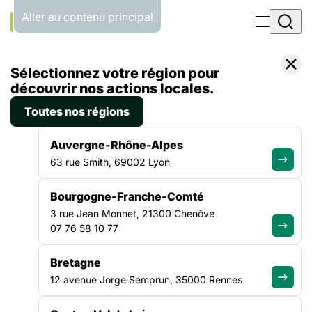
Panneau de gestion des cookies
Aller au contenu principal
Accueil
Sélectionnez votre région pour
Liste des actualités
Cartographie réalisée pour le projet ” coup d’œil sur les invisibles”.
découvrir nos actions locales.
Toutes nos régions
ACTUALITÉ
|
10 FÉVRIER 2021
Auvergne-Rhône-Alpes
Cartographie réalisée pour le
63 rue Smith, 69002 Lyon
projet ” coup d’œil sur les
Bourgogne-Franche-Comté
invisibles”.
3 rue Jean Monnet, 21300 Chenôve
07 76 58 10 77
Un des objectifs de ce projet était de créer une cartographie
recensant les structures et actions du territoire de la
Bretagne
Nouvelle-Aquitaine ressources en santé visuelle liées à un
12 avenue Jorge Semprun, 35000 Rennes
handicap visuel ou pas. Cette cartographie n’a pas pour but
de recenser les professionnels libéraux du secteur