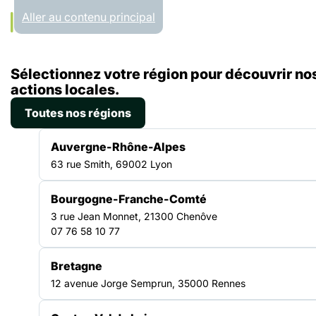
Panneau de gestion des cookies
Aller au contenu principal
Accueil
Sélectionnez votre région pour découvrir no
Liste des actualités
Lecture et solidarité : retour sur les 3es Rencontres nationales pour le développement de la lecture
actions locales.
Toutes nos régions
ACTUALITÉ
|
15 JANVIER 2026
Auvergne-Rhône-Alpes
Lecture et solidarité : retour
63 rue Smith, 69002 Lyon
sur les 3es Rencontres
Bourgogne-Franche-Comté
nationales pour le
3 rue Jean Monnet, 21300 Chenôve
développement de la lecture
07 76 58 10 77
Bretagne
Les actes, ainsi que les photos et vidéos des 3es Rencontres
12 avenue Jorge Semprun, 35000 Rennes
nationales pour le développement de la lecture, qui se sont
tenues le 30 septembre 2025 à Lyon, sont désormais