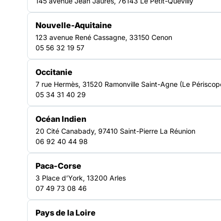
145 avenue Jean Jaurès, 76143 Le Petit-Quevilly
3es
Rencontres
Nouvelle-Aquitaine
nationales
pour le
123 avenue René Cassagne, 33150 Cenon
développement de la lecture
, qui se sont tenues le
30
05 56 32 19 57
septembre 2025 à Lyon
, sont désormais disponibles
sur le
site
de
l’Alliance pour la lecture
.
Occitanie
7 rue Hermès, 31520 Ramonville Saint-Agne (Le Périscop
Les actes de cette journée rassemblent de nombreuses
05 34 31 40 29
ressources précieuses
pour toutes celles et ceux qui
s’intéressent aux
croisements entre lecture et solidarité
.
Océan Indien
Vous y trouverez notamment :
20 Cité Canabady, 97410 Saint-Pierre La Réunion
06 92 40 44 98
l’éclairage d’une psychologue du développement sur
l’importance de lire dès la naissance et tout au long de la
Paca-Corse
vie
3 Place d’York, 13200 Arles
un point sur l’illettrisme et l’innumérisme, et la situation
07 49 73 08 46
actuelle en France
et une compréhension des acteurs à activer sur ces
Pays de la Loire
questions sur un territoire