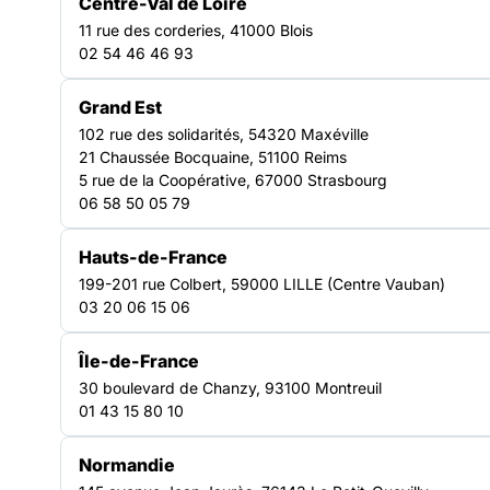
disponibles sur le site de l’Alliance pour la lecture. Les actes
Centre-Val de Loire
de cette journée rassemblent de nombreuses ressources
11 rue des corderies, 41000 Blois
précieuses pour toutes celles et ceux qui s’intéressent
CULTURE
02 54 46 46 93
AUVERGNE-RHÔNE-ALPES
Grand Est
102 rue des solidarités, 54320 Maxéville
21 Chaussée Bocquaine, 51100 Reims
5 rue de la Coopérative, 67000 Strasbourg
06 58 50 05 79
Hauts-de-France
199-201 rue Colbert, 59000 LILLE (Centre Vauban)
03 20 06 15 06
Île-de-France
30 boulevard de Chanzy, 93100 Montreuil
Les
actes
,
01 43 15 80 10
ainsi que
les photos
et
Normandie
vidéos
des