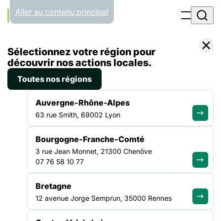
Panneau de gestion des cookies
Aller au contenu principal
Accueil
Sélectionnez votre région pour
Liste des actualités
découvrir nos actions locales.
Toutes nos régions
ACTUALITÉS
Auvergne-Rhône-Alpes
63 rue Smith, 69002 Lyon
Toute l'info de notre
Bourgogne-Franche-Comté
réseau
3 rue Jean Monnet, 21300 Chenôve
07 76 58 10 77
Bretagne
12 avenue Jorge Semprun, 35000 Rennes
ACTUALITÉ
|
8 JUILLET 2026