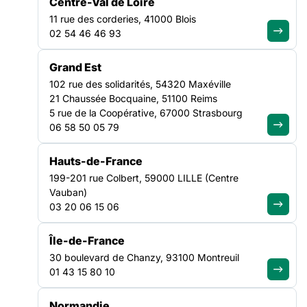
Centre-Val de Loire
11 rue des corderies, 41000 Blois
Monsieur le Premier ministre,
02 54 46 46 93
entendre les associations de
solidarité, c’est entendre la
Grand Est
réalité du pays
102 rue des solidarités, 54320 Maxéville
21 Chaussée Bocquaine, 51100 Reims
5 rue de la Coopérative, 67000 Strasbourg
Lire la suite
06 58 50 05 79
TRANSVERSE
Hauts-de-France
NATIONAL
199-201 rue Colbert, 59000 LILLE (Centre
Vauban)
03 20 06 15 06
Île-de-France
30 boulevard de Chanzy, 93100 Montreuil
01 43 15 80 10
Normandie