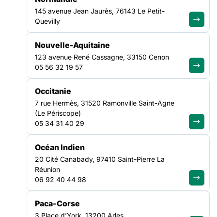
145 avenue Jean Jaurès, 76143 Le Petit-
Quevilly
Nouvelle-Aquitaine
FILTRER PAR
123 avenue René Cassagne, 33150 Cenon
05 56 32 19 57
Ouvrir les filtres
Occitanie
Toutes les actualités
7 rue Hermès, 31520 Ramonville Saint-Agne
(1349)
(Le Périscope)
05 34 31 40 29
Océan Indien
CULTURE
SANTÉ
20 Cité Canabady, 97410 Saint-Pierre La
19 OCT
06 OCT
NATIONAL
NATIONAL
Réunion
06 92 40 44 98
AGENDA
|
31/07/2026
AGENDA
|
31/07/2026
Paca-Corse
3 Place d’York, 13200 Arles