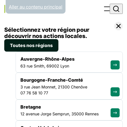
Panneau de gestion des cookies
Aller au contenu principal
Accueil
Sélectionnez votre région pour
Liste des actualités
découvrir nos actions locales.
Toutes nos régions
ACTUALITÉS
Auvergne-Rhône-Alpes
63 rue Smith, 69002 Lyon
Toute l'info de notre
Bourgogne-Franche-Comté
réseau
3 rue Jean Monnet, 21300 Chenôve
07 76 58 10 77
Bretagne
12 avenue Jorge Semprun, 35000 Rennes
ACTUALITÉ
|
8 JUILLET 2026