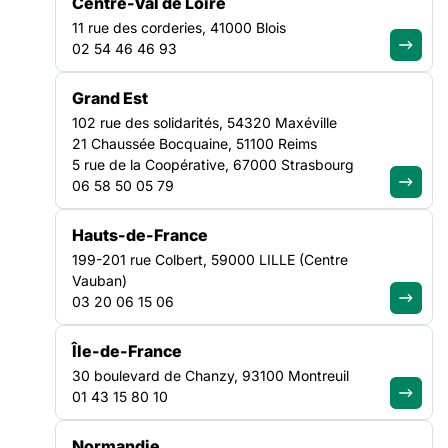
Centre-Val de Loire
11 rue des corderies, 41000 Blois
Monsieur le Premier ministre,
02 54 46 46 93
entendre les associations de
solidarité, c’est entendre la
Grand Est
réalité du pays
102 rue des solidarités, 54320 Maxéville
21 Chaussée Bocquaine, 51100 Reims
5 rue de la Coopérative, 67000 Strasbourg
Lire la suite
06 58 50 05 79
TRANSVERSE
Hauts-de-France
NATIONAL
199-201 rue Colbert, 59000 LILLE (Centre
Vauban)
03 20 06 15 06
Île-de-France
30 boulevard de Chanzy, 93100 Montreuil
01 43 15 80 10
Normandie