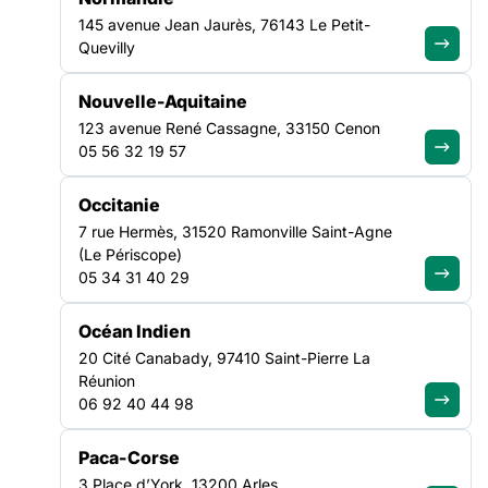
145 avenue Jean Jaurès, 76143 Le Petit-
Quevilly
Nouvelle-Aquitaine
FILTRER PAR
123 avenue René Cassagne, 33150 Cenon
05 56 32 19 57
Ouvrir les filtres
Occitanie
Toutes les actualités
7 rue Hermès, 31520 Ramonville Saint-Agne
(1349)
(Le Périscope)
05 34 31 40 29
Océan Indien
CULTURE
SANTÉ
20 Cité Canabady, 97410 Saint-Pierre La
19 OCT
06 OCT
NATIONAL
NATIONAL
Réunion
06 92 40 44 98
AGENDA
|
31/07/2026
AGENDA
|
31/07/2026
Paca-Corse
3 Place d’York, 13200 Arles