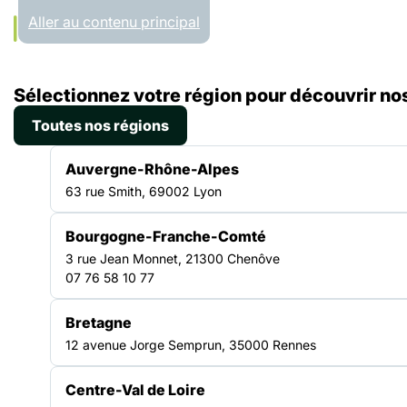
Panneau de gestion des cookies
Aller au contenu principal
Accueil
Sélectionnez votre région pour découvrir nos
Régions
Bretagne
Toutes nos régions
BRETAGNE
Auvergne-Rhône-Alpes
63 rue Smith, 69002 Lyon
Bourgogne-Franche-Comté
Un réseau engagé au
3 rue Jean Monnet, 21300 Chenôve
07 76 58 10 77
cœur du territoire
Bretagne
12 avenue Jorge Semprun, 35000 Rennes
La Fédération des acteurs de la solidarité
Bretagne fédère les structures engagées dans la
Centre-Val de Loire
lutte contre l’exclusion et la pauvreté. Elle anime