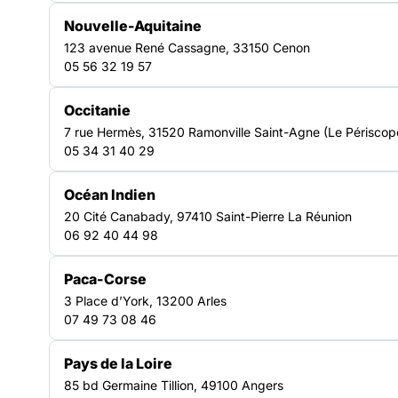
Un réseau d’acteurs engagés
Nouvelle-Aquitaine
123 avenue René Cassagne, 33150 Cenon
en Bretagne
05 56 32 19 57
Occitanie
Une force collective territoriale
7 rue Hermès, 31520 Ramonville Saint-Agne (Le Périscop
La FAS Bretagne incarne une force collective qui fédère
05 34 31 40 29
des acteur·ices engagé·es dans la lutte contre
l’exclusion. En créant du lien entre associations,
Océan Indien
institutions et partenaires, elle renforce les dynamiques
20 Cité Canabady, 97410 Saint-Pierre La Réunion
territoriales et favorise une réponse coordonnée aux
06 92 40 44 98
besoins des personnes en situation de précarité.
Un réseau d’expertises de
terrain
Paca-Corse
3 Place d’York, 13200 Arles
Réseau d’acteurs de terrain, la FAS Bretagne valorise les
07 49 73 08 46
expertises et les pratiques professionnelles de ses
adhérents. Elle soutient la coopération, encourage les
échanges et contribue à faire émerger des solutions
Pays de la Loire
adaptées, au plus près des réalités sociales et des
85 bd Germaine Tillion, 49100 Angers
enjeux locaux.