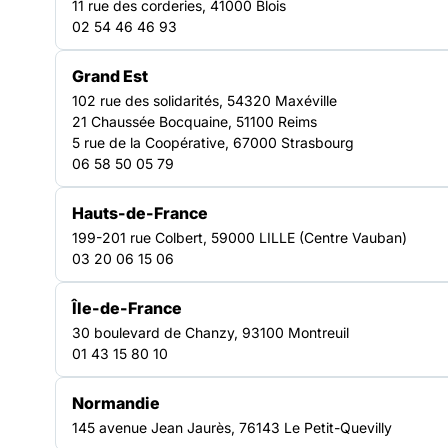
11 rue des corderies, 41000 Blois
un réseau mobilisé pour défendre les droits,
02 54 46 46 93
accompagner les personnes en difficulté et faire
évoluer les politiques sociales à l’échelle du
Grand Est
territoire.
102 rue des solidarités, 54320 Maxéville
Découvrir nos plaidoyers
21 Chaussée Bocquaine, 51100 Reims
5 rue de la Coopérative, 67000 Strasbourg
59
06 58 50 05 79
structures adhérentes engagées dans la lutte contre les
exclusions
Hauts-de-France
117
199-201 rue Colbert, 59000 LILLE (Centre Vauban)
03 20 06 15 06
établissements et services représentés
Île-de-France
30 boulevard de Chanzy, 93100 Montreuil
01 43 15 80 10
NOTRE FORCE COLLECTIVE
Normandie
145 avenue Jean Jaurès, 76143 Le Petit-Quevilly