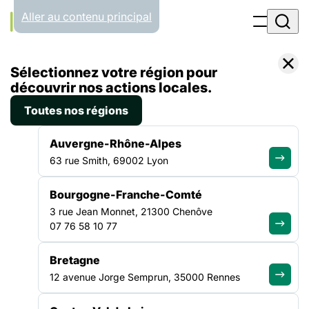
Panneau de gestion des cookies
Aller au contenu principal
Accueil
Sélectionnez votre région pour
Emploi
découvrir nos actions locales.
Toutes nos régions
EMPLOI
Auvergne-Rhône-Alpes
63 rue Smith, 69002 Lyon
Rejoignez le secteur de
Bourgogne-Franche-Comté
la solidarité
3 rue Jean Monnet, 21300 Chenôve
07 76 58 10 77
Bretagne
Parcourez les offres d'emploi proposées par des acteurs
engagés et trouvez un poste en accord avec vos valeurs et
12 avenue Jorge Semprun, 35000 Rennes
votre envie d'agir.