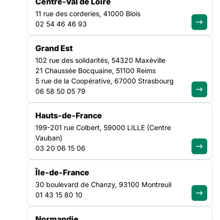
Centre-Val de Loire
11 rue des corderies, 41000 Blois
02 54 46 46 93
FILTRER PAR
Grand Est
102 rue des solidarités, 54320 Maxéville
21 Chaussée Bocquaine, 51100 Reims
Ouvrir les filtres
5 rue de la Coopérative, 67000 Strasbourg
06 58 50 05 79
Toutes les offres
(45)
Hauts-de-France
199-201 rue Colbert, 59000 LILLE (Centre
Vauban)
03 20 06 15 06
VEILLE SOCIALE, HÉBERGEMENT ET LOGEMENT
AUVERGNE-RHÔNE-ALPES
Île-de-France
30 boulevard de Chanzy, 93100 Montreuil
TRAVAILLEUR SOCIAL H/F
01 43 15 80 10
Date limite de candidature :
24/08/2026
Normandie