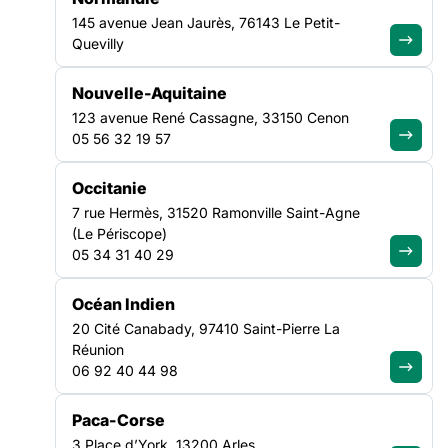
Grenoble
145 avenue Jean Jaurès, 76143 Le Petit-
Découvrir cette offre
Quevilly
Nouvelle-Aquitaine
123 avenue René Cassagne, 33150 Cenon
VEILLE SOCIALE, HÉBERGEMENT ET LOGEMENT
05 56 32 19 57
AUVERGNE-RHÔNE-ALPES
Occitanie
EDUCATEUR TECHNIQUE SPECIALISE
7 rue Hermès, 31520 Ramonville Saint-Agne
H/F
(Le Périscope)
05 34 31 40 29
Date limite de candidature :
28/08/2026
Grenoble
Océan Indien
Découvrir cette offre
20 Cité Canabady, 97410 Saint-Pierre La
Réunion
06 92 40 44 98
ASILE & MIGRATION
Paca-Corse
OCCITANIE
3 Place d’York, 13200 Arles