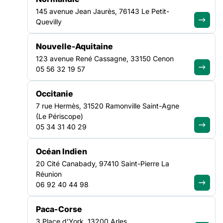
Grenoble
145 avenue Jean Jaurès, 76143 Le Petit-
Découvrir cette offre
Quevilly
Nouvelle-Aquitaine
123 avenue René Cassagne, 33150 Cenon
VEILLE SOCIALE, HÉBERGEMENT ET LOGEMENT
05 56 32 19 57
AUVERGNE-RHÔNE-ALPES
Occitanie
EDUCATEUR TECHNIQUE SPECIALISE
7 rue Hermès, 31520 Ramonville Saint-Agne
H/F
(Le Périscope)
05 34 31 40 29
Date limite de candidature :
28/08/2026
Grenoble
Océan Indien
Découvrir cette offre
20 Cité Canabady, 97410 Saint-Pierre La
Réunion
06 92 40 44 98
ASILE & MIGRATION
Paca-Corse
OCCITANIE
3 Place d’York, 13200 Arles