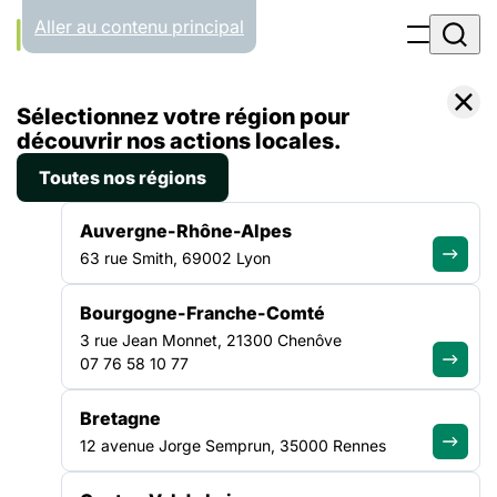
Panneau de gestion des cookies
Aller au contenu principal
Accueil
Sélectionnez votre région pour
Emploi
découvrir nos actions locales.
Toutes nos régions
EMPLOI
Auvergne-Rhône-Alpes
63 rue Smith, 69002 Lyon
Rejoignez le secteur de
Bourgogne-Franche-Comté
la solidarité
3 rue Jean Monnet, 21300 Chenôve
07 76 58 10 77
Bretagne
Parcourez les offres d'emploi proposées par des acteurs
engagés et trouvez un poste en accord avec vos valeurs et
12 avenue Jorge Semprun, 35000 Rennes
votre envie d'agir.