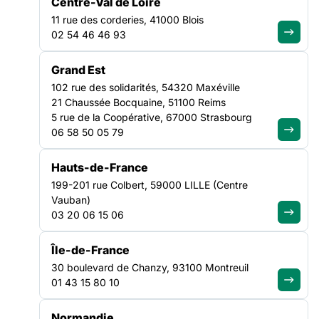
Centre-Val de Loire
11 rue des corderies, 41000 Blois
02 54 46 46 93
FILTRER PAR
Grand Est
102 rue des solidarités, 54320 Maxéville
21 Chaussée Bocquaine, 51100 Reims
Ouvrir les filtres
5 rue de la Coopérative, 67000 Strasbourg
06 58 50 05 79
Toutes les offres
(45)
Hauts-de-France
199-201 rue Colbert, 59000 LILLE (Centre
Vauban)
03 20 06 15 06
VEILLE SOCIALE, HÉBERGEMENT ET LOGEMENT
AUVERGNE-RHÔNE-ALPES
Île-de-France
30 boulevard de Chanzy, 93100 Montreuil
TRAVAILLEUR SOCIAL H/F
01 43 15 80 10
Date limite de candidature :
24/08/2026
Normandie