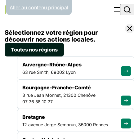
Panneau de gestion des cookies
Aller au contenu principal
Accueil
Sélectionnez votre région pour
Liste des actualités
Rupture de titre de séjour et prolongation des droits sociaux
découvrir nos actions locales.
Toutes nos régions
ACTUALITÉ
|
20 DÉCEMBRE 2020
Auvergne-Rhône-Alpes
Rupture de titre de séjour et
63 rue Smith, 69002 Lyon
prolongation des droits
Bourgogne-Franche-Comté
sociaux
3 rue Jean Monnet, 21300 Chenôve
07 76 58 10 77
La crise sanitaire a pour effet dans de nombreux
départements de perturber le fonctionnement normal des
Bretagne
Préfectures, notamment en ce qui concerne la prise et
12 avenue Jorge Semprun, 35000 Rennes
l’obtention de rendez-vous pour le renouvellement des titres
de séjour. Ainsi, un nombre conséquent de personnes