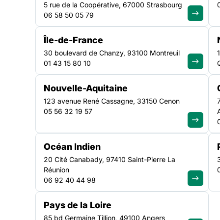
mieux avec moins !
5 rue de la Coopérative, 67000 Strasbourg
06 58 50 05 79
Île-de-France
Publiée tardivement cette année, en lien avec le calendr
30 boulevard de Chanzy, 93100 Montreuil
Finance (PLF) 2025, la circulaire FIE 2025 décline, c
01 43 15 80 10
pilotage par les services déconcentrés de l’Etat des di
personnes les plus éloignées du marché du travail : co
Nouvelle-Aquitaine
par l’Activité Economique (IAE), entreprises adaptées,
123 avenue René Cassagne, 33150 Cenon
05 56 32 19 57
Océan Indien
20 Cité Canabady, 97410 Saint-Pierre La
Réunion
06 92 40 44 98
Publiée tardivement cette année, en lien avec le calendr
circulaire FIE 2025 décline, comme chaque année, le pi
Pays de la Loire
dispositifs en faveur des personnes les plus éloignées 
85 bd Germaine Tillion, 49100 Angers