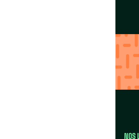
tif uni
Agissez localement
avec nos Fédérations
Trouver ma région
LA FÉDÉRATION
NOS 