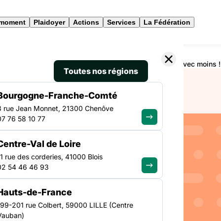
 moment
Plaidoyer
Actions
Services
La Fédération
Fonds d’Inclusion dans l’Emploi (FIE) 2025 : faire mieux avec moins !
Toutes nos régions
Bourgogne-Franche-Comté
3 rue Jean Monnet, 21300 Chenôve
07 76 58 10 77
EMPLOI
Centre-Val de Loire
NATIONAL
rculaire
11 rue des corderies, 41000 Blois
02 54 46 46 93
dans
Hauts-de-France
 faire
199-201 rue Colbert, 59000 LILLE (Centre
Vauban)