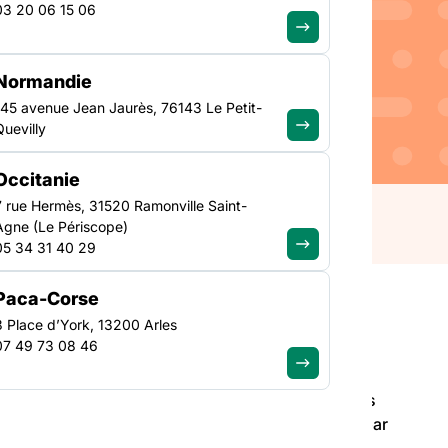
03 20 06 15 06
Normandie
ier du Projet de loi de
145 avenue Jean Jaurès, 76143 Le Petit-
omme chaque année, le
Quevilly
spositifs en faveur des
ntrats aidés, Insertion
Occitanie
7 rue Hermès, 31520 Ramonville Saint-
Agne (Le Périscope)
05 34 31 40 29
Paca-Corse
3 Place d’York, 13200 Arles
07 49 73 08 46
ier du Projet de loi de Finance (PLF) 2025, la
lotage par les services déconcentrés de l’Etat des
du marché du travail : contrats aidés, Insertion par