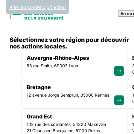
Panneau de gestion des cookies
Aller au contenu principal
En ce
Accueil
Sélectionnez votre région pour découvrir
Liste des actualités
Publication de la circulaire 
nos actions locales.
Auvergne-Rhône-Alpes
63 rue Smith, 69002 Lyon
ACTUALITÉ
|
17 AVRIL 2025
Bretagne
Publication de la ci
12 avenue Jorge Semprun, 35000 Rennes
Fonds d’Inclusion 
Grand Est
l’Emploi (FIE) 2025 :
102 rue des solidarités, 54320 Maxéville
21 Chaussée Bocquaine, 51100 Reims