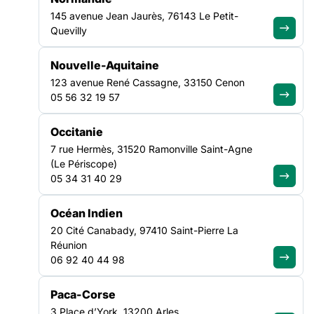
145 avenue Jean Jaurès, 76143 Le Petit-
Quevilly
Nouvelle-Aquitaine
FILTRER PAR
123 avenue René Cassagne, 33150 Cenon
05 56 32 19 57
Ouvrir les filtres
Occitanie
Toutes les actualités
7 rue Hermès, 31520 Ramonville Saint-Agne
(1349)
(Le Périscope)
05 34 31 40 29
Océan Indien
CULTURE
SANTÉ
20 Cité Canabady, 97410 Saint-Pierre La
19 OCT
06 OCT
NATIONAL
NATIONAL
Réunion
06 92 40 44 98
AGENDA
|
31/07/2026
AGENDA
|
31/07/2026
Paca-Corse
3 Place d’York, 13200 Arles