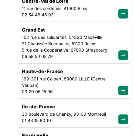
Centre-Val de Loire
11 rue des corderies, 41000 Blois
Monsieur le Premier ministre,
02 54 46 46 93
entendre les associations de
solidarité, c’est entendre la
Grand Est
réalité du pays
102 rue des solidarités, 54320 Maxéville
21 Chaussée Bocquaine, 51100 Reims
5 rue de la Coopérative, 67000 Strasbourg
Lire la suite
06 58 50 05 79
TRANSVERSE
Hauts-de-France
NATIONAL
199-201 rue Colbert, 59000 LILLE (Centre
Vauban)
03 20 06 15 06
Île-de-France
30 boulevard de Chanzy, 93100 Montreuil
01 43 15 80 10
Normandie