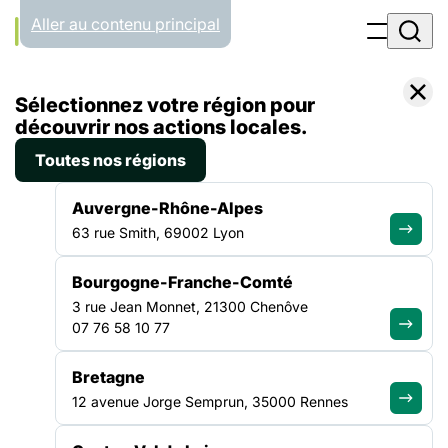
Panneau de gestion des cookies
Aller au contenu principal
Accueil
Sélectionnez votre région pour
Liste des actualités
découvrir nos actions locales.
Toutes nos régions
ACTUALITÉS
Auvergne-Rhône-Alpes
63 rue Smith, 69002 Lyon
Toute l'info de notre
Bourgogne-Franche-Comté
réseau
3 rue Jean Monnet, 21300 Chenôve
07 76 58 10 77
Bretagne
12 avenue Jorge Semprun, 35000 Rennes
ACTUALITÉ
|
8 JUILLET 2026