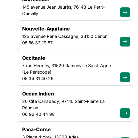
Prix non-adhérent :
950€
145 avenue Jean Jaurès, 76143 Le Petit-
Découvrir cette formation
Quevilly
Nouvelle-Aquitaine
123 avenue René Cassagne, 33150 Cenon
VEILLE SOCIALE, HÉBERGEMENT ET LOGEMENT
05 56 32 19 57
ÎLE-DE-FRANCE
Occitanie
La loi DALO et sa mise en œuvre en Ile-
7 rue Hermès, 31520 Ramonville Saint-Agne
de-France
(Le Périscope)
05 34 31 40 29
06/10/2026
Paris ou Porte de Paris (Montreuil)
Océan Indien
Prix adhérent :
360€
20 Cité Canabady, 97410 Saint-Pierre La
Prix non-adhérent :
340€
Réunion
Découvrir cette formation
06 92 40 44 98
Paca-Corse
3 Place d’York, 13200 Arles