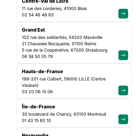
Centre-Val de Loire
11 rue des corderies, 41000 Blois
FILTRER PAR
02 54 46 46 93
Grand Est
Ouvrir les filtres
102 rue des solidarités, 54320 Maxéville
21 Chaussée Bocquaine, 51100 Reims
Toutes les formations
(55)
5 rue de la Coopérative, 67000 Strasbourg
06 58 50 05 79
Hauts-de-France
EMPLOI
199-201 rue Colbert, 59000 LILLE (Centre
Vauban)
ÎLE-DE-FRANCE
03 20 06 15 06
Encadrant·te technique, les
fondamentaux du métier
Île-de-France
30 boulevard de Chanzy, 93100 Montreuil
02/06/2026
01 43 15 80 10
Paris ou Porte de Paris (Montreuil)
Prix adhérent :
550€
Normandie