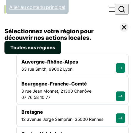
Panneau de gestion des cookies
Aller au contenu principal
Accueil
Sélectionnez votre région pour
Formations
découvrir nos actions locales.
Toutes nos régions
FORMATIONS
Auvergne-Rhône-Alpes
63 rue Smith, 69002 Lyon
Se former, s’engager
Bourgogne-Franche-Comté
3 rue Jean Monnet, 21300 Chenôve
07 76 58 10 77
Développez vos compétences et renforcez vos pratiques
professionnelles
Bretagne
12 avenue Jorge Semprun, 35000 Rennes