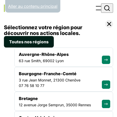
Panneau de gestion des cookies
Aller au contenu principal
Accueil
Sélectionnez votre région pour
Liste des actualités
découvrir nos actions locales.
Toutes nos régions
ACTUALITÉS
Auvergne-Rhône-Alpes
63 rue Smith, 69002 Lyon
Toute l'info de notre
Bourgogne-Franche-Comté
réseau
3 rue Jean Monnet, 21300 Chenôve
07 76 58 10 77
Bretagne
12 avenue Jorge Semprun, 35000 Rennes
ACTUALITÉ
|
8 JUILLET 2026