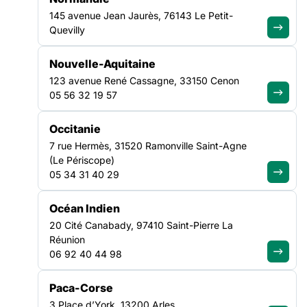
145 avenue Jean Jaurès, 76143 Le Petit-
Quevilly
Nouvelle-Aquitaine
FILTRER PAR
123 avenue René Cassagne, 33150 Cenon
05 56 32 19 57
Ouvrir les filtres
Occitanie
Toutes les actualités
7 rue Hermès, 31520 Ramonville Saint-Agne
(1349)
(Le Périscope)
05 34 31 40 29
AGENDA
|
31/07/2026
AGENDA
|
31/07/2026
Océan Indien
CULTURE
SANTÉ
20 Cité Canabady, 97410 Saint-Pierre La
19 OCT
06 OCT
Webinaire ｜Le
Webinaire ｜La
NATIONAL
NATIONAL
Réunion
Pass Culture :
culture avec et
06 92 40 44 98
présentation et
par toutes et
opportunités
tous : prendre
Paca-Corse
pour les acteurs
soin de la santé
3 Place d’York, 13200 Arles