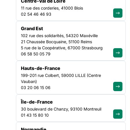
Centre-Val de Loire
11 rue des corderies, 41000 Blois
Monsieur le Premier ministre,
02 54 46 46 93
entendre les associations de
solidarité, c’est entendre la
Grand Est
réalité du pays
102 rue des solidarités, 54320 Maxéville
21 Chaussée Bocquaine, 51100 Reims
5 rue de la Coopérative, 67000 Strasbourg
Lire la suite
06 58 50 05 79
TRANSVERSE
Hauts-de-France
NATIONAL
199-201 rue Colbert, 59000 LILLE (Centre
Vauban)
03 20 06 15 06
Île-de-France
30 boulevard de Chanzy, 93100 Montreuil
01 43 15 80 10
Normandie