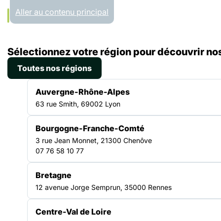
Panneau de gestion des cookies
Aller au contenu principal
Accueil
Sélectionnez votre région pour découvrir nos
Régions
Occitanie
Toutes nos régions
OCCITANIE
Auvergne-Rhône-Alpes
63 rue Smith, 69002 Lyon
Bourgogne-Franche-Comté
Un réseau solidaire au
3 rue Jean Monnet, 21300 Chenôve
07 76 58 10 77
cœur du territoire
Bretagne
12 avenue Jorge Semprun, 35000 Rennes
La Fédération des acteurs de la solidarité
Occitanie rassemble les structures engagées
Centre-Val de Loire
dans la lutte contre l’exclusion. Elle anime un