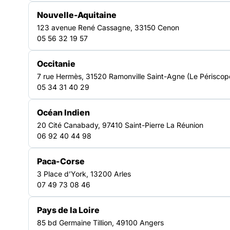
Un réseau d’acteurs engagés
Nouvelle-Aquitaine
en Occitanie
123 avenue René Cassagne, 33150 Cenon
05 56 32 19 57
Une force collective au service
Occitanie
des solidarités
7 rue Hermès, 31520 Ramonville Saint-Agne (Le Périscop
La FAS Occitanie fédère des associations engagées
05 34 31 40 29
dans la lutte contre l’exclusion et renforce leur capacité
d’action collective. En structurant les coopérations entre
Océan Indien
acteurs, elle contribue à construire des réponses
20 Cité Canabady, 97410 Saint-Pierre La Réunion
coordonnées, adaptées aux réalités territoriales et aux
06 92 40 44 98
besoins des personnes.
Un réseau d’acteurs ancré sur le
Paca-Corse
terrain
3 Place d’York, 13200 Arles
La FAS Occitanie s’appuie sur l’expertise de ses
07 49 73 08 46
adhérents pour accompagner les évolutions du secteur.
Elle favorise les échanges de pratiques, soutient les
Pays de la Loire
initiatives locales et encourage l’innovation sociale afin
d’apporter des solutions concrètes et durables aux
85 bd Germaine Tillion, 49100 Angers