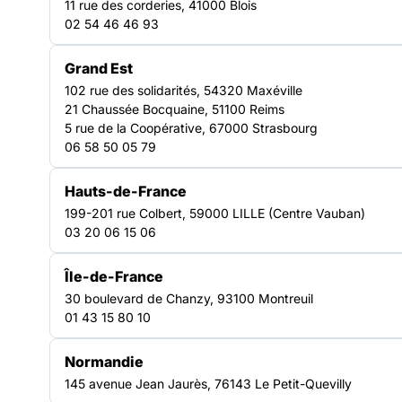
11 rue des corderies, 41000 Blois
réseau mobilisé pour améliorer les conditions de
02 54 46 46 93
vie des personnes accompagnées, promouvoir
l’économie solidaire et faire évoluer les politiques
Grand Est
publiques.
102 rue des solidarités, 54320 Maxéville
Découvrir nos plaidoyers
21 Chaussée Bocquaine, 51100 Reims
5 rue de la Coopérative, 67000 Strasbourg
158
06 58 50 05 79
associations adhérentes
266
Hauts-de-France
199-201 rue Colbert, 59000 LILLE (Centre Vauban)
établissements et services représentés
03 20 06 15 06
Île-de-France
30 boulevard de Chanzy, 93100 Montreuil
01 43 15 80 10
NOTRE FORCE COLLECTIVE
Normandie
145 avenue Jean Jaurès, 76143 Le Petit-Quevilly