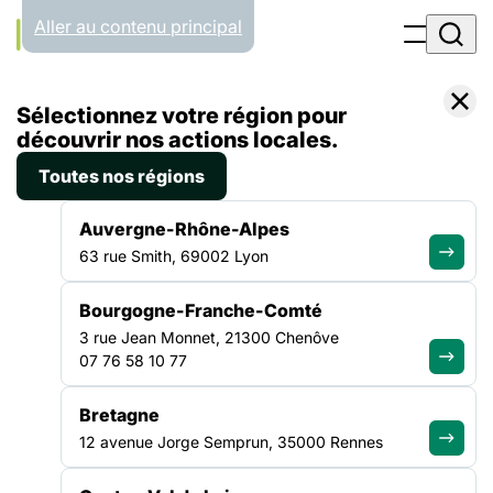
Panneau de gestion des cookies
Aller au contenu principal
Accueil
Sélectionnez votre région pour
Emploi
découvrir nos actions locales.
Toutes nos régions
EMPLOI
Auvergne-Rhône-Alpes
63 rue Smith, 69002 Lyon
Rejoignez le secteur de
Bourgogne-Franche-Comté
la solidarité
3 rue Jean Monnet, 21300 Chenôve
07 76 58 10 77
Bretagne
Parcourez les offres d'emploi proposées par des acteurs
engagés et trouvez un poste en accord avec vos valeurs et
12 avenue Jorge Semprun, 35000 Rennes
votre envie d'agir.