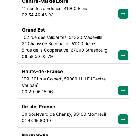
Centre-Val de Loire
11 rue des corderies, 41000 Blois
02 54 46 46 93
FILTRER PAR
Grand Est
102 rue des solidarités, 54320 Maxéville
21 Chaussée Bocquaine, 51100 Reims
Ouvrir les filtres
5 rue de la Coopérative, 67000 Strasbourg
06 58 50 05 79
Toutes les offres
(45)
Hauts-de-France
199-201 rue Colbert, 59000 LILLE (Centre
Vauban)
03 20 06 15 06
VEILLE SOCIALE, HÉBERGEMENT ET LOGEMENT
AUVERGNE-RHÔNE-ALPES
Île-de-France
30 boulevard de Chanzy, 93100 Montreuil
TRAVAILLEUR SOCIAL H/F
01 43 15 80 10
Date limite de candidature :
24/08/2026
Normandie