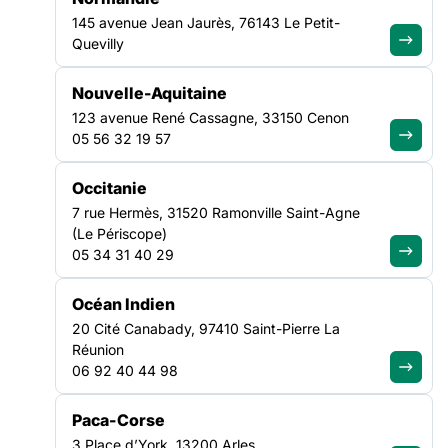
Grenoble
145 avenue Jean Jaurès, 76143 Le Petit-
Découvrir cette offre
Quevilly
Nouvelle-Aquitaine
123 avenue René Cassagne, 33150 Cenon
VEILLE SOCIALE, HÉBERGEMENT ET LOGEMENT
05 56 32 19 57
AUVERGNE-RHÔNE-ALPES
Occitanie
EDUCATEUR TECHNIQUE SPECIALISE
7 rue Hermès, 31520 Ramonville Saint-Agne
H/F
(Le Périscope)
05 34 31 40 29
Date limite de candidature :
28/08/2026
Grenoble
Océan Indien
Découvrir cette offre
20 Cité Canabady, 97410 Saint-Pierre La
Réunion
06 92 40 44 98
ASILE & MIGRATION
Paca-Corse
OCCITANIE
3 Place d’York, 13200 Arles