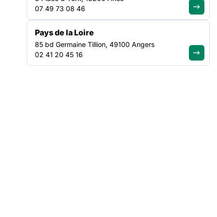
07 49 73 08 46
PLAIDOYER
20 NOVEMBRE 2025
Pays de la Loire
85 bd Germaine Tillion, 49100 Angers
02 41 20 45 16
Plaidoyer Santé des personnes exilées
Les enjeux de santé des personnes exilées, qu’ils concernent
les domaines de la santé mentale, environnementale, sexuelle,
éducative ou nutritionnelle, sont à prendre en compte dans un
contexte politique et législatif européen et international
complexe. A la fin de l’année 2024, le Haut-Commissariat des
Nations Unies pour les réfugié·e·s (UNHCR1)…
Lire la suite