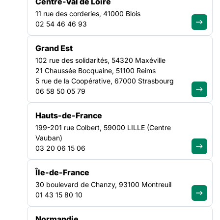
Centre-Val de Loire
11 rue des corderies, 41000 Blois
02 54 46 46 93
Tous les résultats
(547)
Actualités
(460)
Ressources
(41)
ACTES/ COMPTE-RENDU
17 DÉCEMBRE 2025
Grand Est
102 rue des solidarités, 54320 Maxéville
Regards croisés : Santé x Social – Lorient
21 Chaussée Bocquaine, 51100 Reims
5 rue de la Coopérative, 67000 Strasbourg
Lire la suite
06 58 50 05 79
ACTUALITÉ
4 DÉCEMBRE 2025
Hauts-de-France
199-201 rue Colbert, 59000 LILLE (Centre
Vauban)
03 20 06 15 06
Île-de-France
30 boulevard de Chanzy, 93100 Montreuil
01 43 15 80 10
[FORMATION ] Prisme : précarité et santé
Normandie