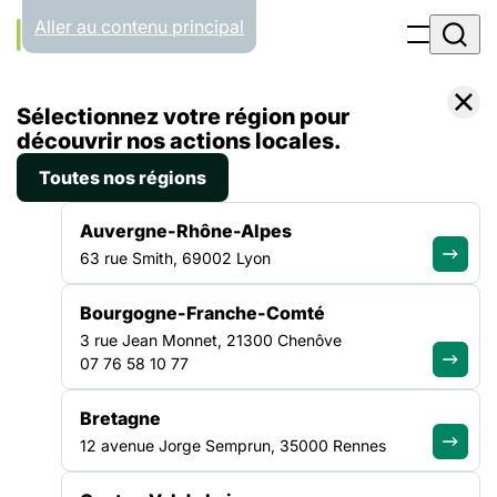
Panneau de gestion des cookies
Aller au contenu principal
Accueil
Sélectionnez votre région pour
Recherche
découvrir nos actions locales.
Toutes nos régions
VOTRE RECHERCHE
Auvergne-Rhône-Alpes
63 rue Smith, 69002 Lyon
Bourgogne-Franche-Comté
3 rue Jean Monnet, 21300 Chenôve
07 76 58 10 77
Bretagne
70 ANS DE LA FAS
ANEF
CONGRÈS
IAE
SANTÉ
12 avenue Jorge Semprun, 35000 Rennes
OFFRES D’EMPLOI
PLAIDOYER
FORMATIONS