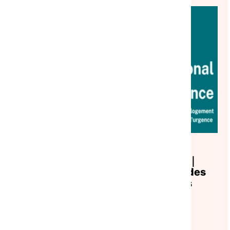
VEILLE SOCIALE, HÉBERGEMENT ET LOGEMENT
HAUTS-DE-FRANCE
ACTUALITÉ
|
23/07/2026
Observatoire Hauts-de-France｜
Juin 2026 : analyse des demandes
d’hébergement et des réponses
apportées
Lire l'article