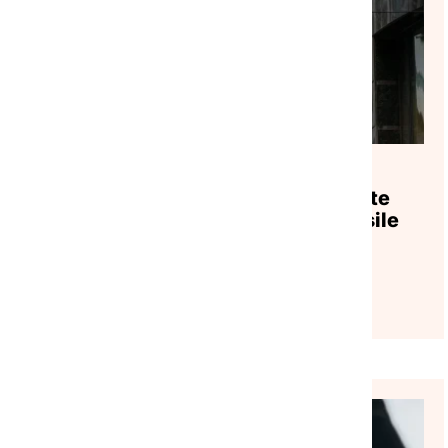
AGENDA
|
31/07/2026
Webinaire｜Application du Pacte
européen sur la migration et l’asile
Lire l'article
VEILLE SOCIALE, HÉBERGEMENT ET LOGEMENT