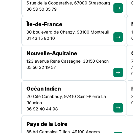
5 rue de la Coopérative, 67000 Strasbourg
06 58 50 05 79
Île-de-France
ACTUALITÉ
|
8 JUILLET 2026
30 boulevard de Chanzy, 93100 Montreuil
01 43 15 80 10
Monsieur le Premier mi
Nouvelle-Aquitaine
entendre les associati
123 avenue René Cassagne, 33150 Cenon
05 56 32 19 57
solidarité, c’est entendr
réalité du pays
Océan Indien
20 Cité Canabady, 97410 Saint-Pierre La
Réunion
Lire la suite
06 92 40 44 98
Pays de la Loire
85 bd Germaine Tillion, 49100 Angers