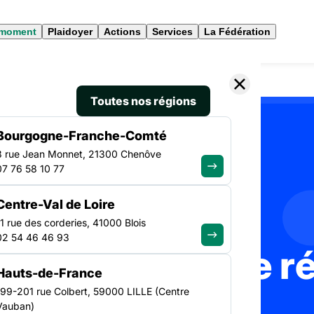
 moment
Plaidoyer
Actions
Services
La Fédération
Toutes nos régions
Bourgogne-Franche-Comté
3 rue Jean Monnet, 21300 Chenôve
ACTUALITÉS
07 76 58 10 77
Centre-Val de Loire
11 rue des corderies, 41000 Blois
02 54 46 46 93
 l'info de notre 
Hauts-de-France
199-201 rue Colbert, 59000 LILLE (Centre
Vauban)