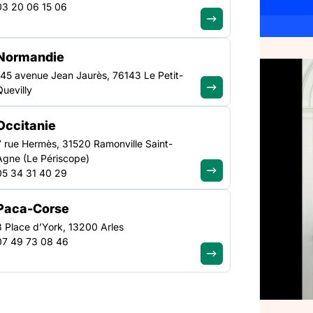
03 20 06 15 06
Normandie
145 avenue Jean Jaurès, 76143 Le Petit-
TRANSVERSE
Quevilly
NATIONAL
nistre,
Occitanie
ons de
7 rue Hermès, 31520 Ramonville Saint-
Agne (Le Périscope)
e la
05 34 31 40 29
Paca-Corse
3 Place d’York, 13200 Arles
07 49 73 08 46