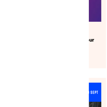
AGENDA
|
31/07/2026
Webinaire｜Le Pass Culture :
présentation et opportunités pour
les acteurs de la solidarité
Lire l'article
ASILE & MIGRATION
29 SEPT
NATIONAL