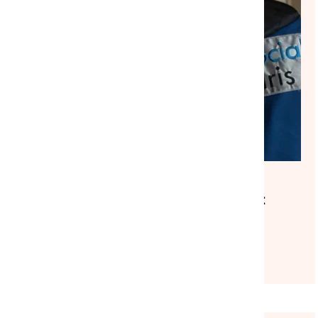
TRANSVERSE
NATIONAL
COMMUNIQUÉ DE PRESSE
|
28/07/2026
La mobilisation associative doit
s’amplifier face au recul des
politiques de solidarité
Lire l'article