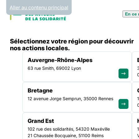
Panneau de gestion des cookies
Aller au contenu principal
En ce
Accueil
Sélectionnez votre région pour découvrir
Liste des actualités
nos actions locales.
Auvergne-Rhône-Alpes
63 rue Smith, 69002 Lyon
Bretagne
12 avenue Jorge Semprun, 35000 Rennes
Toute
Grand Est
102 rue des solidarités, 54320 Maxéville
21 Chaussée Bocquaine, 51100 Reims