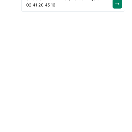
02 41 20 45 16
FILTRER PAR
Type de contenu
Thématique
Région