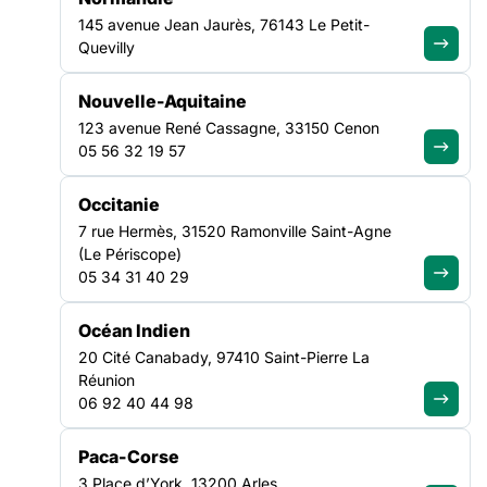
145 avenue Jean Jaurès, 76143 Le Petit-
Rassemblé.e.s le 9 mars 2021 en visioconférence, près de 40
Quevilly
représentant.e.s associatif.ve.s au sein des Conférences
intercommunales du logement (CIL) franciliennes ont souhaité
Nouvelle-Aquitaine
prendre une position commune. Ce texte rappelle la
123 avenue René Cassagne, 33150 Cenon
pertinences de lois SRU et Egalité & Citoyenneté concernant la
05 56 32 19 57
politique de production et d’attribution de logements sociaux.
Les…
Lire la suite
Occitanie
7 rue Hermès, 31520 Ramonville Saint-Agne
ACTUALITÉ
11 MARS 2021
(Le Périscope)
05 34 31 40 29
Océan Indien
20 Cité Canabady, 97410 Saint-Pierre La
Réunion
06 92 40 44 98
Paca-Corse
3 Place d’York, 13200 Arles