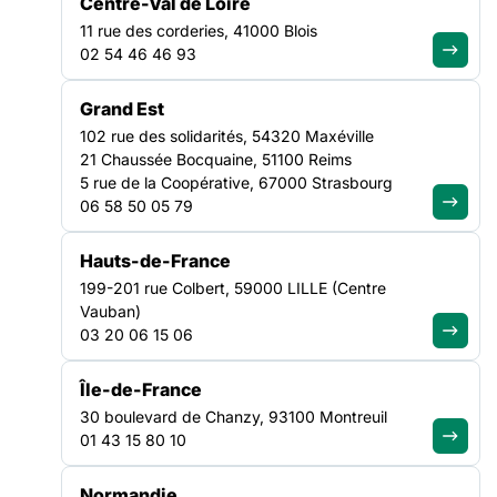
Centre-Val de Loire
11 rue des corderies, 41000 Blois
02 54 46 46 93
Tous les résultats
(127)
Actualités
(98)
Ressources
(22)
ACTUALITÉ
13 DÉCEMBRE 2022
Grand Est
La Fédération publie le plaidoyer «
Vieillissement et Précarité : Comment
102 rue des solidarités, 54320 Maxéville
mieux accompagner les personnes
21 Chaussée Bocquaine, 51100 Reims
vieillissantes en situation de précarité »
5 rue de la Coopérative, 67000 Strasbourg
06 58 50 05 79
Construit en partenariat avec la FEHAP (Fédération des
Établissements Hospitaliers et d’Aide à la Personne privés
Hauts-de-France
solidaires), ce plaidoyer est le fruit de plusieurs années de
199-201 rue Colbert, 59000 LILLE (Centre
remontées de terrain et de réflexions autour des enjeux de
Vauban)
vieillissement et de précarité notamment avec certaines
03 20 06 15 06
fédérations régionales particulièrement engagées sur
l’accompagnement des…
Île-de-France
Lire la suite
30 boulevard de Chanzy, 93100 Montreuil
ACTUALITÉ
15 MARS 2021
Rencontre régionale des représentant.e.s
01 43 15 80 10
en CIL : publication d’un plaidoyer inter-
associatif
Normandie