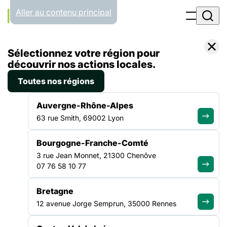
Panneau de gestion des cookies
Aller au contenu principal
Accueil
Sélectionnez votre région pour
Recherche
découvrir nos actions locales.
Toutes nos régions
VOTRE RECHERCHE
Auvergne-Rhône-Alpes
63 rue Smith, 69002 Lyon
Bourgogne-Franche-Comté
3 rue Jean Monnet, 21300 Chenôve
07 76 58 10 77
Bretagne
70 ANS DE LA FAS
ANEF
CONGRÈS
IAE
SANTÉ
12 avenue Jorge Semprun, 35000 Rennes
OFFRES D’EMPLOI
PLAIDOYER
FORMATIONS