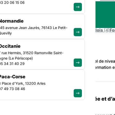
03 20 06 15 06
Normandie
145 avenue Jean Jaurès, 76143 Le Petit-
)
Actualités
(161)
Ressources
(13)
Actions
(2)
Emplois
(4)
Fo
Quevilly
Occitanie
tivités d’Insertion par l’Economique
7 rue Hermès, 31520 Ramonville Saint-
Agne (Le Périscope)
 par l’Economique (ETAIE) est un titre professionnel de nive
05 34 31 40 29
r la Fédération des acteurs de la solidarité. Cette formation 
 organisée…
Paca-Corse
3 Place d’York, 13200 Arles
07 49 73 08 46
utte contre le chômage de longue durée et d’