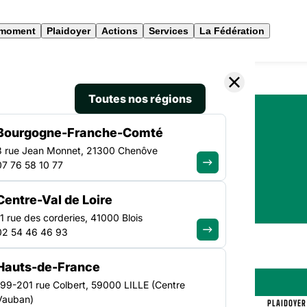
 moment
Plaidoyer
Actions
Services
La Fédération
Toutes nos régions
Bourgogne-Franche-Comté
3 rue Jean Monnet, 21300 Chenôve
07 76 58 10 77
VOTRE RECHERCHE
Centre-Val de Loire
11 rue des corderies, 41000 Blois
02 54 46 46 93
Hauts-de-France
199-201 rue Colbert, 59000 LILLE (Centre
Vauban)
DE LA FAS
ANEF
CONGRÈS
IAE
SANTÉ
OFFRES D’EMPLOI
PLAIDOYER