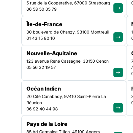
5 rue de la Coopérative, 67000 Strasbourg
06 58 50 05 79
Île-de-France
30 boulevard de Chanzy, 93100 Montreuil
Tous les résultats
(197
01 43 15 80 10
PROGRAMME
Nouvelle-Aquitaine
Formation ETAIE, Encadrant Technique d’Ac
123 avenue René Cassagne, 33150 Cenon
05 56 32 19 57
Le titre d’Encadrant Techniques d’Activités d’Insertion
Répertoire National des Certifications. Il est délivré pa
permettant de faire interagir pratique et formation est
Océan Indien
Lire la suite
20 Cité Canabady, 97410 Saint-Pierre La
PROGRAMME
Réunion
06 92 40 44 98
SEVE Emploi : un programme ambitieux de l
l’emploi durable
Pays de la Loire
85 bd Germaine Tillion, 49100 Angers