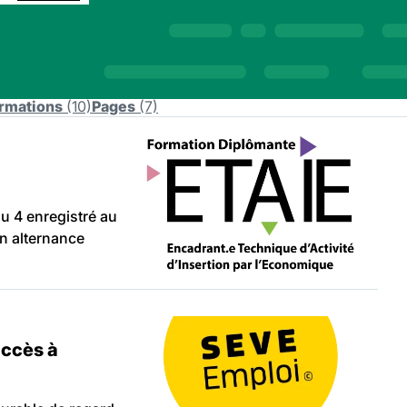
rmations
(10)
Pages
(7)
au 4 enregistré au
en alternance
accès à