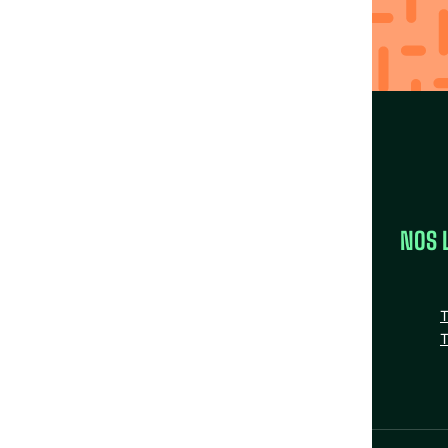
avec nos Fédérations
Trouver ma région
LA FÉDÉRATION
NOS 
la FAS
Nos missions
T
Nos Fédérations régionales
T