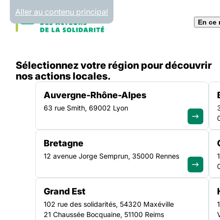
Panneau de gestion des cookies
Aller au contenu principal
En ce
Accueil
Sélectionnez votre région pour découvrir
Recherche
nos actions locales.
Auvergne-Rhône-Alpes
63 rue Smith, 69002 Lyon
Bretagne
12 avenue Jorge Semprun, 35000 Rennes
Grand Est
102 rue des solidarités, 54320 Maxéville
21 Chaussée Bocquaine, 51100 Reims
70 ANS 