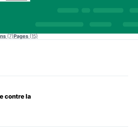
ons
(7)
Pages
(15)
e contre la