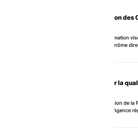
 le cadre de la réforme de la tarification des 
s, DAF / RAF et Responsables comptables, cette formation v
dgétaire. Elle a été pensée pour être suivie en binôme dire
Même si la réforme est reportée, le…
mente est de nous efforcer à maintenir la quali
-Comté et représentant du Conseil d’administration de la 
availlé près de 20 ans pour l’assurance maladie, l’Agence ré
T (Solidarité, Dignité,…