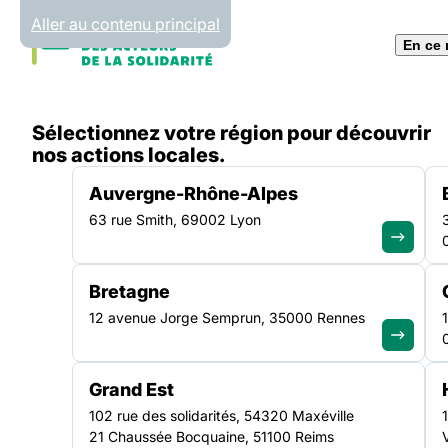
Panneau de gestion des cookies
Aller au contenu principal
En ce
Accueil
Sélectionnez votre région pour découvrir
Recherche
nos actions locales.
Auvergne-Rhône-Alpes
63 rue Smith, 69002 Lyon
Bretagne
12 avenue Jorge Semprun, 35000 Rennes
Grand Est
102 rue des solidarités, 54320 Maxéville
21 Chaussée Bocquaine, 51100 Reims
70 ANS 