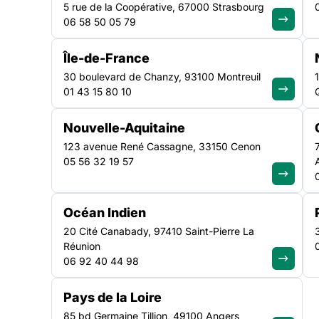
5 rue de la Coopérative, 67000 Strasbourg
06 58 50 05 79
Île-de-France
30 boulevard de Chanzy, 93100 Montreuil
Tous les résult
01 43 15 80 10
PAGE
Nouvelle-Aquitaine
Formations FAS Régionales & formations ce
123 avenue René Cassagne, 33150 Cenon
05 56 32 19 57
Lire la suite
FORMATION
Océan Indien
Prévention et gestion des situations d’agres
20 Cité Canabady, 97410 Saint-Pierre La
grande précarité
Réunion
06 92 40 44 98
Session : 24-25 septembre et 20 octobre 2026
Lire la suite
Pays de la Loire
FORMATION
85 bd Germaine Tillion, 49100 Angers