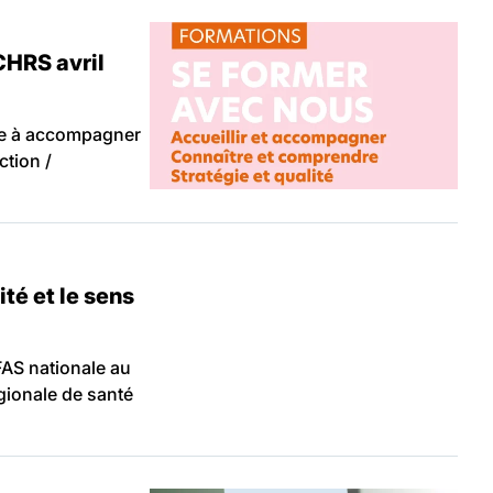
CHRS avril
ise à accompagner
ction /
té et le sens
FAS nationale au
gionale de santé