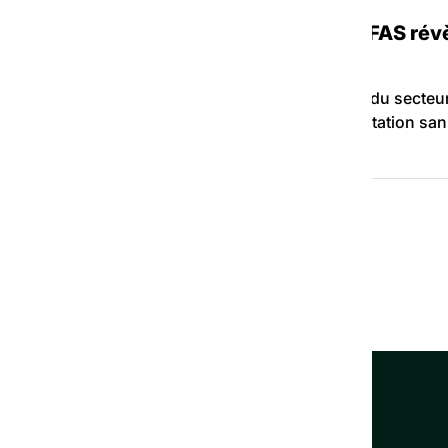
paraître fin 2025 : une enquête de la FAS rév
ans précédent
 Une enquête de la FAS révèle une fragilisation du secteur
st pris dans un étau entre, d’une part, une augmentation sa
1
2
3
…
12