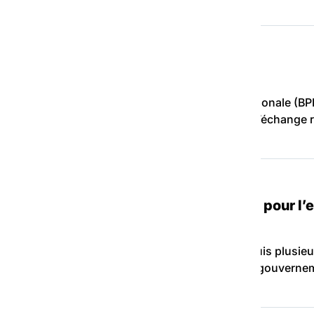
périmentation portée par la FAS
droits des bénéficiaires de la protection internationale (BPI
érimente, avec le soutien de la CNAF, des temps d’échange 
s : la FAS salue une avancée majeure pour l’e
d’une avancée réglementaire majeure, attendue depuis plusie
 Par deux arrêtés parus les 6 et 13 mars 2026, le gouverne