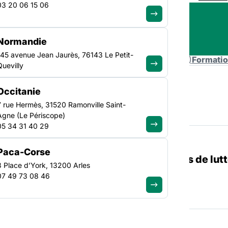
03 20 06 15 06
Normandie
145 avenue Jean Jaurès, 76143 Le Petit-
ats
(112)
Actualités
(83)
Ressources
(5)
Actions
(2)
Formati
Quevilly
Occitanie
rtifiantes
7 rue Hermès, 31520 Ramonville Saint-
Agne (Le Périscope)
05 34 31 40 29
Paca-Corse
sivité et de conflit dans les structures de lutt
3 Place d’York, 13200 Arles
07 49 73 08 46