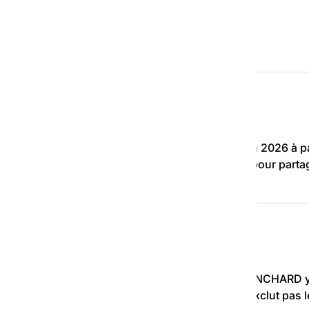
on sociale
-France
 solidarité Hauts-de-France se déroulera le 4 juin 2026 à p
deux ponts. Nous serions ravis de vous accueillir pour part
 Participation, dont il est le doyen, Gérard BLANCHARD y
u handicap et la population vieillissante, il n’exclut pas le