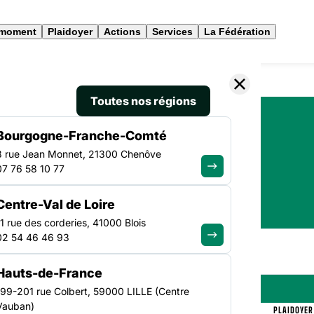
 moment
Plaidoyer
Actions
Services
La Fédération
Toutes nos régions
Bourgogne-Franche-Comté
3 rue Jean Monnet, 21300 Chenôve
07 76 58 10 77
VOTRE RECHERCHE
Centre-Val de Loire
11 rue des corderies, 41000 Blois
02 54 46 46 93
Hauts-de-France
199-201 rue Colbert, 59000 LILLE (Centre
Vauban)
DE LA FAS
ANEF
CONGRÈS
IAE
SANTÉ
OFFRES D’EMPLOI
PLAIDOYER